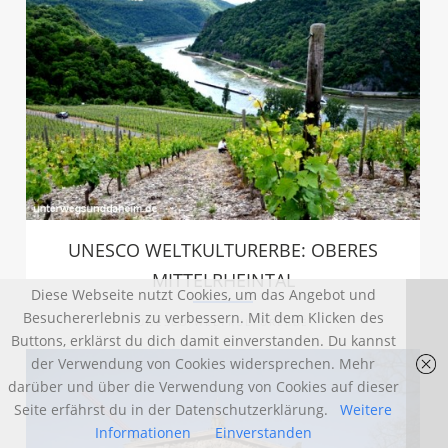
UNESCO WELTKULTURERBE: OBERES
MITTELRHEINTAL
Diese Webseite nutzt Cookies, um das Angebot und
Besuchererlebnis zu verbessern. Mit dem Klicken des
UNESCO WELTKULTURERBE
Buttons, erklärst du dich damit einverstanden. Du kannst
der Verwendung von Cookies widersprechen. Mehr
darüber und über die Verwendung von Cookies auf dieser
Seite erfährst du in der Datenschutzerklärung.
Weitere
Informationen
Einverstanden