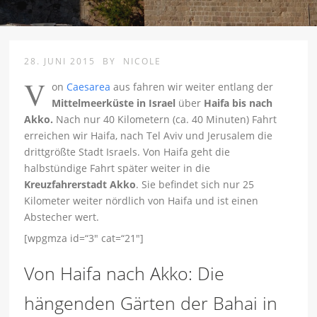
28. JUNI 2015
BY
NICOLE
V
on
Caesarea
aus fahren wir weiter entlang der
Mittelmeerküste in Israel
über
Haifa bis nach
Akko.
Nach nur 40 Kilometern (ca. 40 Minuten) Fahrt
erreichen wir Haifa, nach Tel Aviv und Jerusalem die
drittgrößte Stadt Israels. Von Haifa geht die
halbstündige Fahrt später weiter in die
Kreuzfahrerstadt Akko
. Sie befindet sich nur 25
Kilometer weiter nördlich von Haifa und ist einen
Abstecher wert.
[wpgmza id=“3″ cat=“21″]
Von Haifa nach Akko: Die
hängenden Gärten der Bahai in