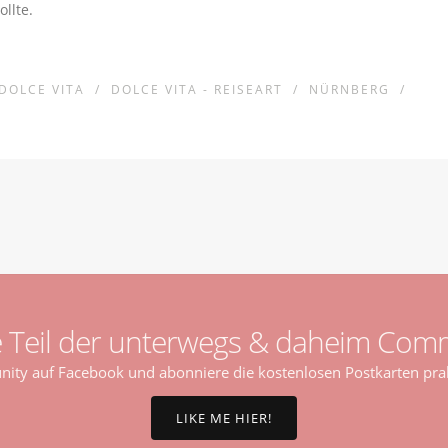
llte.
DOLCE VITA
/
DOLCE VITA - REISEART
/
NÜRNBERG
/
 Teil der unterwegs & daheim Comm
ty auf Facebook und abonniere die kostenlosen Postkarten prak
LIKE ME HIER!