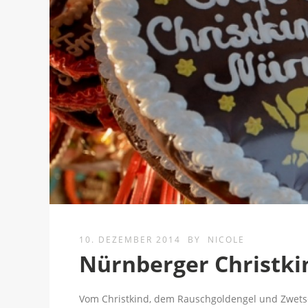
10. DEZEMBER 2014
BY
NICOLE
Nürnberger Christk
Vom Christkind, dem Rauschgoldengel und Zwet