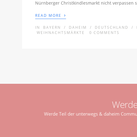
Nürnberger Christkindlesmarkt nicht verpassen so
›
READ MORE
IN
BAYERN
/
DAHEIM
/
DEUTSCHLAND
/
WEIHNACHTSMÄRKTE
0
COMMENTS
Werde
Werde Teil der unterwegs & daheim Communi