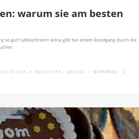
en: warum sie am besten
 so gut? Lebküchnerin Anna gibt bei einem Rundgang durch die
uchen.
DOLCE VITA
/
DOLCE VITA - GENUSS
/
NÜRNBERG
2