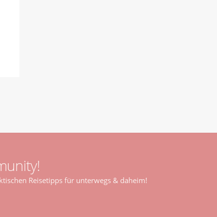
unity!
tischen Reisetipps für unterwegs & daheim!