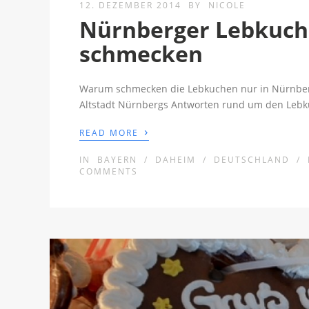
12. DEZEMBER 2014
BY
NICOLE
Nürnberger Lebkuch
schmecken
Warum schmecken die Lebkuchen nur in Nürnberg
Altstadt Nürnbergs Antworten rund um den Lebk
›
READ MORE
IN
BAYERN
/
DAHEIM
/
DEUTSCHLAND
/
COMMENTS