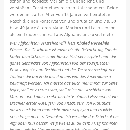
schön und gebildet, Mariam die uneheliche und
verstoßene Tochter eines reichen Unternehmers. Beide
werden im zarten Alter von 14 Jahren verheiratet an
Raschid, einen konservativen und brutalen und v.a. 30
bzw. 40 Jahre älteren Mann. Mariam und Laila – mehr
als ein Frauenschicksal aus Afghanistan, so viel mehr.
Wer Afghanistan verstehen will, liest
Khaled Hosseinis
Bücher. Die Geschichte ist mehr als die Betrachtung Kabuls
hinter dem Schleier einer Burka. Vielmehr erfährt man die
ganze Geschichte von Afghanistan von der sowejtischen
Besatzung bis zum Dschihad und der Terrorherrschaft der
Taliban, die am Ende des Romans von den Amerikanern
bekämpft werden. Ich musste das Buch manchmal zur Seite
legen, weil es zu stark war, weil mich die Geschichte von
Mariam und Laila zu sehr berührte. Kahled Hosseini ist ein
Erzähler erster Güte, fern von Kitsch, fern von Platidüde,
dieses Buch kann man nicht mehr weglegen und es wirkt
noch lange nach in Gedanken. Ich verstehe das Schicksal der
Afghanen nun besser, weiß wie es zu all dem Krieg kommen
konnte, mir ist klar geworden, dass ich nie in ein Land