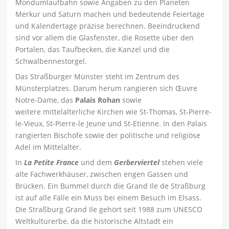
Mondumlaufbahn sowie Angaben zu den Planeten
Merkur und Saturn machen und bedeutende Feiertage
und Kalendertage präzise berechnen. Beeindruckend
sind vor allem die Glasfenster, die Rosette über den
Portalen, das Taufbecken, die Kanzel und die
Schwalbennestorgel.
Das Straßburger Münster steht im Zentrum des
Münsterplatzes. Darum herum rangieren sich Œuvre
Notre-Dame, das
Palais Rohan
sowie
weitere mittelalterliche Kirchen wie St-Thomas, St-Pierre-
le-Vieux, St-Pierre-le Jeune und St-Etienne. In den Palais
rangierten Bischöfe sowie der politische und religiöse
Adel im Mittelalter.
In
La Petite France
und dem
Gerberviertel
stehen viele
alte Fachwerkhäuser, zwischen engen Gassen und
Brücken. Ein Bummel durch die Grand Ile de Straßburg
ist auf alle Fälle ein Muss bei einem Besuch im Elsass.
Die Straßburg Grand Ile gehört seit 1988 zum UNESCO
Weltkulturerbe, da die historische Altstadt ein