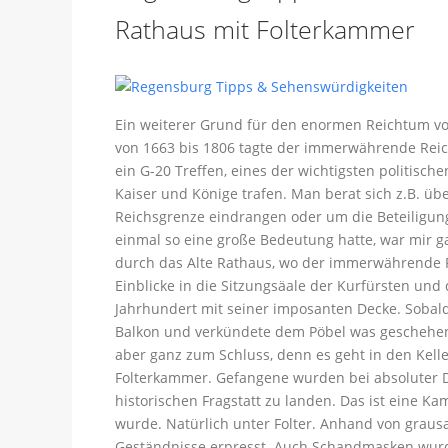
Rathaus mit Folterkammer
Ein weiterer Grund für den enormen Reichtum v
von 1663 bis 1806 tagte der immerwährende Reich
ein G-20 Treffen, eines der wichtigsten politisc
Kaiser und Könige trafen. Man berat sich z.B. übe
Reichsgrenze eindrangen oder um die Beteiligu
einmal so eine große Bedeutung hatte, war mir g
durch das Alte Rathaus, wo der immerwährende R
Einblicke in die Sitzungsäale der Kurfürsten und
Jahrhundert mit seiner imposanten Decke. Sobald
Balkon und verkündete dem Pöbel was geschehen 
aber ganz zum Schluss, denn es geht in den Kell
Folterkammer. Gefangene wurden bei absoluter Du
historischen Fragstatt zu landen. Das ist eine K
wurde. Natürlich unter Folter. Anhand von graus
Geständnisse erpresst. Auch Schandmasken wurde