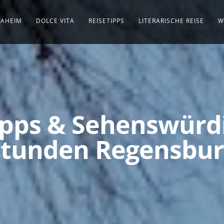
AHEIM
DOLCE VITA
REISETIPPS
LITERARISCHE REISE
W
pps & Sehenswürdi
Stunden Regensbur