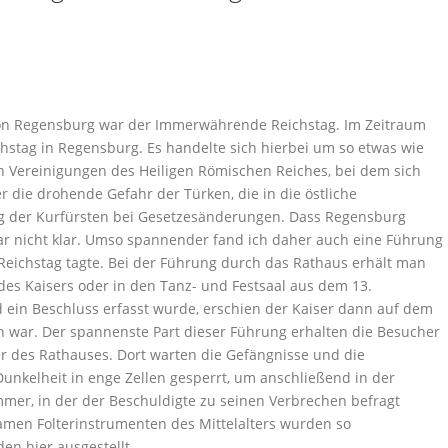
on Regensburg war der Immerwährende Reichstag. Im Zeitraum
stag in Regensburg. Es handelte sich hierbei um so etwas wie
hen Vereinigungen des Heiligen Römischen Reiches, bei dem sich
r die drohende Gefahr der Türken, die in die östliche
ng der Kurfürsten bei Gesetzesänderungen. Dass Regensburg
ar nicht klar. Umso spannender fand ich daher auch eine Führung
eichstag tagte. Bei der Führung durch das Rathaus erhält man
 des Kaisers oder in den Tanz- und Festsaal aus dem 13.
 ein Beschluss erfasst wurde, erschien der Kaiser dann auf dem
war. Der spannenste Part dieser Führung erhalten die Besucher
er des Rathauses. Dort warten die Gefängnisse und die
nkelheit in enge Zellen gesperrt, um anschließend in der
ammer, in der der Beschuldigte zu seinen Verbrechen befragt
amen Folterinstrumenten des Mittelalters wurden so
n hier ausgestellt.