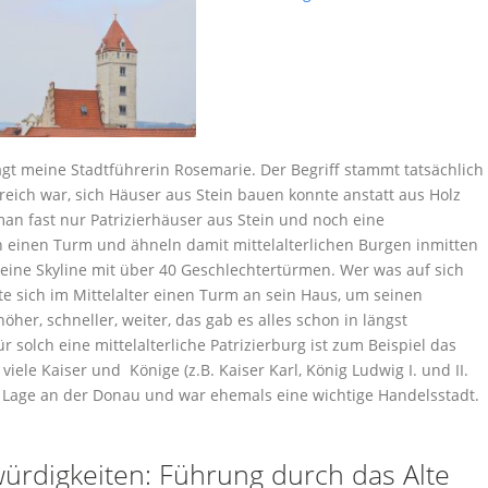
agt meine Stadtführerin Rosemarie. Der Begriff stammt tatsächlich
reich war, sich Häuser aus Stein bauen konnte anstatt aus Holz
man fast nur Patrizierhäuser aus Stein und noch eine
n einen Turm und ähneln damit mittelalterlichen Burgen inmitten
 eine Skyline mit über 40 Geschlechtertürmen. Wer was auf sich
ute sich im Mittelalter einen Turm an sein Haus, um seinen
her, schneller, weiter, das gab es alles schon in längst
solch eine mittelalterliche Patrizierburg ist zum Beispiel das
ele Kaiser und Könige (z.B. Kaiser Karl, König Ludwig I. und II.
er Lage an der Donau und war ehemals eine wichtige Handelsstadt.
rdigkeiten: Führung durch das Alte