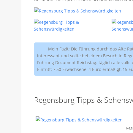
Mein Fazit: Die Führung durch das Alte Ra
interessant und sollte bei einem Besuch in Reg
Führung Document Reichstag: täglich alle volle
Eintritt: 7,50 Erwachsene, 4 Euro ermäßigt, 15 E
Regensburg Tipps & Sehensw
Reg