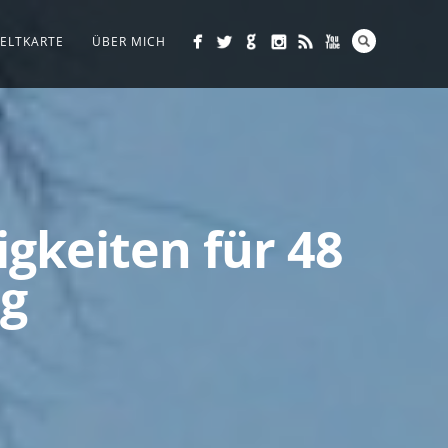
ELTKARTE
ÜBER MICH
gkeiten für 48
g