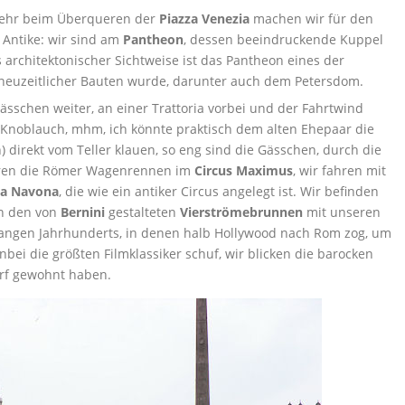
kehr beim Überqueren der
Piazza Venezia
machen wir für den
 Antike: wir sind am
Pantheon
, dessen beeindruckende Kuppel
s architektonischer Sichtweise ist das Pantheon eines der
r neuzeitlicher Bauten wurde, darunter auch dem Petersdom.
Gässchen weiter, an einer Trattoria vorbei und der Fahrtwind
 Knoblauch, mhm, ich könnte praktisch dem alten Ehepaar die
) direkt vom Teller klauen, so eng sind die Gässchen, durch die
uhren die Römer Wagenrennen im
Circus Maximus
, wir fahren mit
za Navona
, die wie ein antiker Circus angelegt ist. Wir befinden
en den von
Bernini
gestalteten
Vierströmebrunnen
mit unseren
rgangen Jahrhunderts, in denen halb Hollywood nach Rom zog, um
bei die größten Filmklassiker schuf, wir blicken die barocken
orf gewohnt haben.