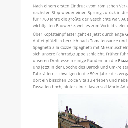
Nach einem ersten Eindruck vom römischen Ver
nächsten Stop wieder einen Sprung zurück in die
für 1700 Jahre die größte der Geschichte war. Au
wichtigsten Bauwerke, weil es zum Vorbild viele
Über Kopfsteinpflaster geht es jetzt durch enge 
duftet plötzlich herrlich nach Tomatensauce und
Spaghetti a la Cozze (Spaghetti mit Miesmuscheln
sich unsere Fahrradgruppe schleicht. Früher f
unseren Drahtesseln einige Runden um die
Piaz
uns jetzt in der Epoche des Barock und umkreis
Fahrrädern, schwelgen in die 50er Jahre des ve
dort ein bisschen Dolce Vita zu erleben und neben
Fassaden hoch, hinter einer davon soll Mario Ad