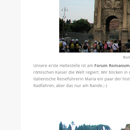
Rom
Unsere erste Haltestelle ist am
Forum Romanum
römischen Kaiser die Welt regiert. Wir blicken i
italienische Reiseführerin Maria ein paar der his
Radfahren, aber das nur am Rande.;-)