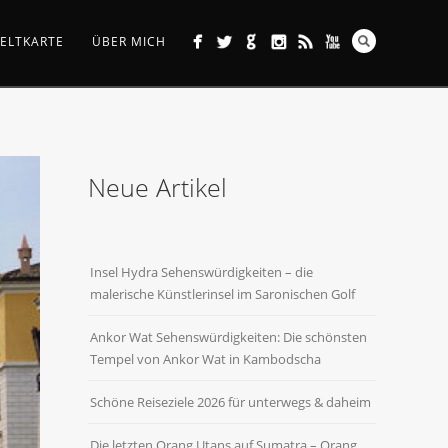
ELTKARTE
ÜBER MICH
Neue Artikel
Insel Hydra Sehenswürdigkeiten – die
malerische Künstlerinsel im Saronischen Golf
Ankor Wat Sehenswürdigkeiten: Die schönsten
Tempel von Ankor Wat in Kambodscha
Schöne Reiseziele 2026 für unterwegs & daheim
Die letzten Orang Utans auf Sumatra – Orang