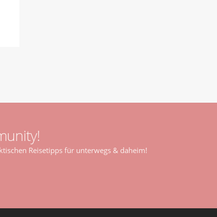
unity!
tischen Reisetipps für unterwegs & daheim!