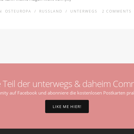
IN
OSTEUROPA
/
RUSSLAND
/
UNTERWEGS
2
COMMENTS
 Teil der unterwegs & daheim Comm
ty auf Facebook und abonniere die kostenlosen Postkarten prak
LIKE ME HIER!