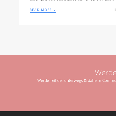
›
READ MORE
Werde
Werde Teil der unterwegs & daheim Communi