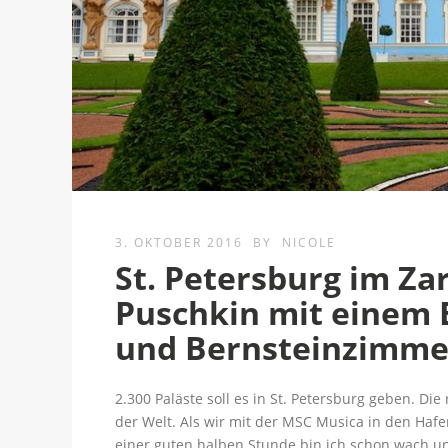
3. OKTOBER 2016
BY
NICOLE
St. Petersburg im Za
Puschkin mit einem 
und Bernsteinzimme
2.300 Paläste soll es in St. Petersburg geben. Die
der Welt. Als wir mit der MSC Musica in den Hafen
einer guten halben Stunde bin ich schon wach u