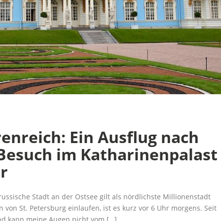
renreich: Ein Ausflug nach
Besuch im Katharinenpalast
r
 russische Stadt an der Ostsee gilt als nördlichste Millionenstadt
 von St. Petersburg einlaufen, ist es kurz vor 6 Uhr morgens. Seit
nd kann meine Augen nicht vom […]