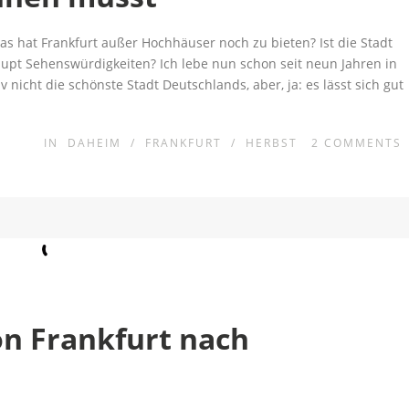
s hat Frankfurt außer Hochhäuser noch zu bieten? Ist die Stadt
upt Sehenswürdigkeiten? Ich lebe nun schon seit neun Jahren in
v nicht die schönste Stadt Deutschlands, aber, ja: es lässt sich gut
IN
DAHEIM
/
FRANKFURT
/
HERBST
2
COMMENTS
n Frankfurt nach