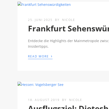
25. JUNI 2025
BY
NICOLE
Frankfurt Sehenswür
Entdecke die Highlights der Mainmetropole zwisc
Insidertipps.
›
READ MORE
18. AUGUST 2019
BY
NICOLE
Ausflugsziel: Dietes