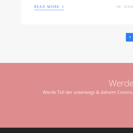
›
READ MORE
IN
DAH
1
Werde
Werde Teil der unterwegs & daheim Communi