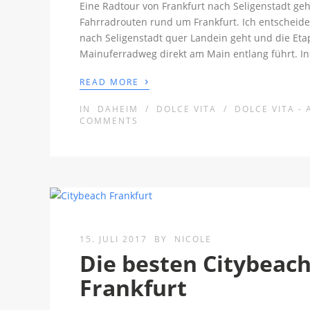
Eine Radtour von Frankfurt nach Seligenstadt geh
Fahrradrouten rund um Frankfurt. Ich entscheide
nach Seligenstadt quer Landein geht und die Eta
Mainuferradweg direkt am Main entlang führt. I
›
READ MORE
IN
DAHEIM
/
DOLCE VITA
/
DOLCE VITA - 
COMMENTS
15. JULI 2017
BY
NICOLE
Die besten Citybeach
Frankfurt