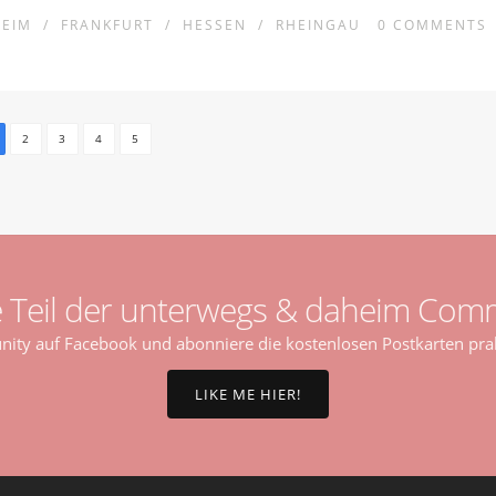
EIM
/
FRANKFURT
/
HESSEN
/
RHEINGAU
0
COMMENTS
2
3
4
5
 Teil der unterwegs & daheim Comm
ty auf Facebook und abonniere die kostenlosen Postkarten prak
LIKE ME HIER!