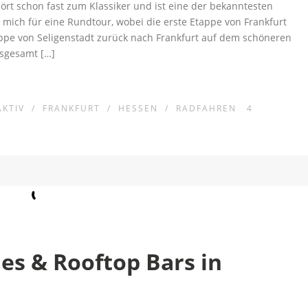
ört schon fast zum Klassiker und ist eine der bekanntesten
 mich für eine Rundtour, wobei die erste Etappe von Frankfurt
ppe von Seligenstadt zurück nach Frankfurt auf dem schöneren
nsgesamt […]
AKTIV
/
FRANKFURT
/
HESSEN
/
RADFAHREN
4
es & Rooftop Bars in