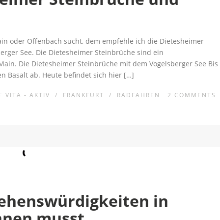
in oder Offenbach sucht, dem empfehle ich die Dietesheimer
rger See. Die Dietesheimer Steinbrüche sind ein
ain. Die Dietesheimer Steinbrüche mit dem Vogelsberger See Bis
 Basalt ab. Heute befindet sich hier […]
 VITA - AKTIV
/
FRANKFURT
/
RADFAHREN
2
COMMENTS
Sehenswürdigkeiten in
ennen musst