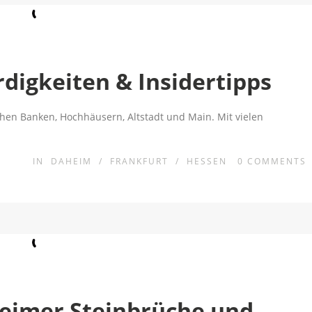
digkeiten & Insidertipps
hen Banken, Hochhäusern, Altstadt und Main. Mit vielen
IN
DAHEIM
/
FRANKFURT
/
HESSEN
0
COMMENTS
heimer Steinbrüche und