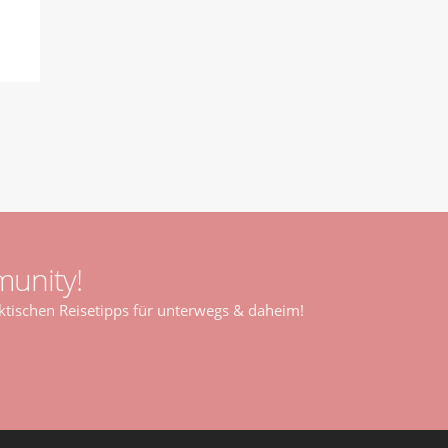
unity!
tischen Reisetipps für unterwegs & daheim!