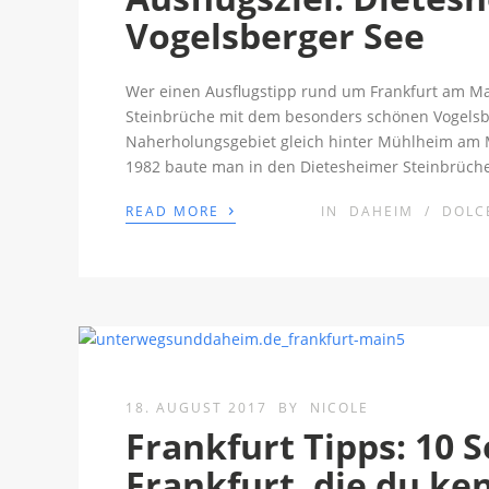
Vogelsberger See
Wer einen Ausflugstipp rund um Frankfurt am Ma
Steinbrüche mit dem besonders schönen Vogelsbe
Naherholungsgebiet gleich hinter Mühlheim am M
1982 baute man in den Dietesheimer Steinbrüchen
›
READ MORE
IN
DAHEIM
/
DOLCE
18. AUGUST 2017
BY
NICOLE
Frankfurt Tipps: 10 
Frankfurt, die du k