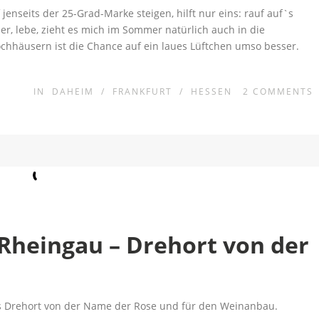
enseits der 25-Grad-Marke steigen, hilft nur eins: rauf auf`s
er, lebe, zieht es mich im Sommer natürlich auch in die
ochhäusern ist die Chance auf ein laues Lüftchen umso besser.
IN
DAHEIM
/
FRANKFURT
/
HESSEN
2
COMMENTS
 Rheingau – Drehort von der
ls Drehort von der Name der Rose und für den Weinanbau.