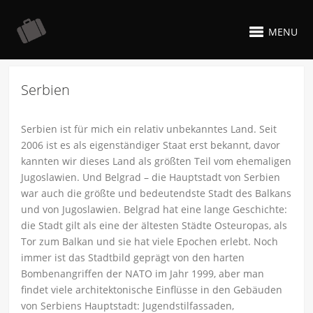
MENU
Serbien
Serbien ist für mich ein relativ unbekanntes Land. Seit
2006 ist es als eigenständiger Staat erst bekannt, davor
kannten wir dieses Land als größten Teil vom ehemaligen
Jugoslawien. Und Belgrad – die Hauptstadt von Serbien
war auch die größte und bedeutendste Stadt des Balkans
und von Jugoslawien. Belgrad hat eine lange Geschichte:
die Stadt gilt als eine der ältesten Städte Osteuropas, als
Tor zum Balkan und sie hat viele Epochen erlebt. Noch
immer ist das Stadtbild geprägt von den harten
Bombenangriffen der NATO im Jahr 1999, aber man
findet viele architektonische Einflüsse in den Gebäuden
von Serbiens Hauptstadt: Jugendstilfassaden,