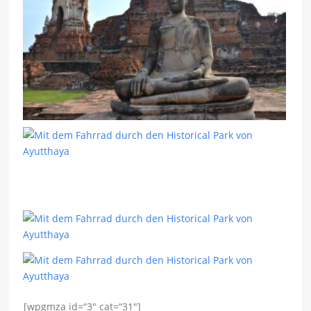
[wpgmza id=“3″ cat=“31″]