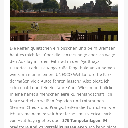
Die Reifen quietschen ein bisschen und beim Bremsen
haut es mich fast über die Lenkerstange aber ich wage
den Ausflug mit dem Fahrrad in den Ayutthaya
Historical Park. Die Ringstraße fängt bald an zu nerven,
wie kann man in einem UNESCO Weltkulturerbe Park
dermaßen viele Autos fahren lassen? Also biege ich
schon bald querfeldein, fahre über Wiesen und blicke
in eine nahezu menschenleere Ruinenlandschaft. Ich
fahre vorbei an weißen Pagoden und rotbraunen
Steinen. Chedis und Prangs, heißen die Türmchen, wie
ich aus meinem Reiseführer lerne. Im Historical Park
von Ayutthaya gibt es über
375 Tempelanlagen, 94
Stadttore und 29 Verteidigungsanlagen.
Ich kann nicht