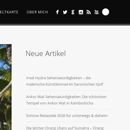
ELTKARTE
ÜBER MICH
Neue Artikel
Insel Hydra Sehenswürdigkeiten – die
malerische Künstlerinsel im Saronischen Golf
Ankor Wat Sehenswürdigkeiten: Die schönsten
Tempel von Ankor Wat in Kambodscha
Schöne Reiseziele 2026 für unterwegs & daheim
Die letzten Orang Utans auf Sumatra – Orang