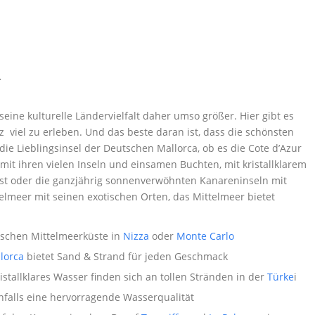
r
eine kulturelle Ländervielfalt daher umso größer. Hier gibt es
z viel zu erleben. Und das beste daran ist, dass die schönsten
die Lieblingsinsel der Deutschen Mallorca, ob es die Cote d’Azur
 mit ihren vielen Inseln und einsamen Buchten, mit kristallklarem
n ist oder die ganzjährig sonnenverwöhnten Kanareninseln mit
elmeer mit seinen exotischen Orten, das Mittelmeer bietet
ischen Mittelmeerküste in
Nizza
oder
Monte Carlo
lorca
bietet Sand & Strand für jeden Geschmack
allklares Wasser finden sich an tollen Stränden in der
Türke
i
falls eine hervorragende Wasserqualität