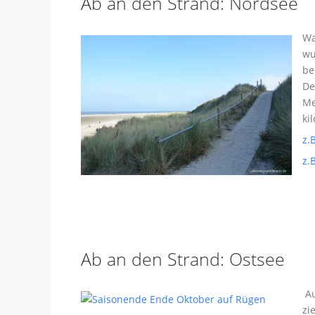
Ab an den Strand: Nordsee
Wa
wu
be
De
Me
ki
z.
z.
Ab an den Strand: Ostsee
Au
zi