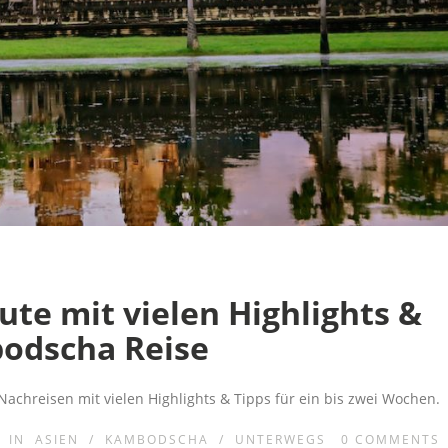
te mit vielen Highlights &
bodscha Reise
chreisen mit vielen Highlights & Tipps für ein bis zwei Wochen.
IN
ASIEN
/
KAMBODSCHA
/
UNTERWEGS
0
COMMENTS