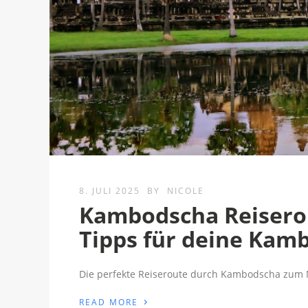
8. JULI 2025
BY
NICOLE
Kambodscha Reiserou
Tipps für deine Kam
Die perfekte Reiseroute durch Kambodscha zum Na
›
READ MORE