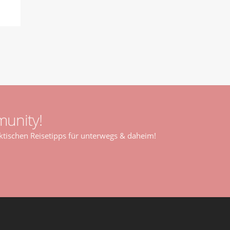
unity!
tischen Reisetipps für unterwegs & daheim!