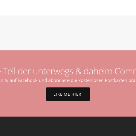
 Teil der unterwegs & daheim Comm
ty auf Facebook und abonniere die kostenlosen Postkarten prak
LIKE ME HIER!