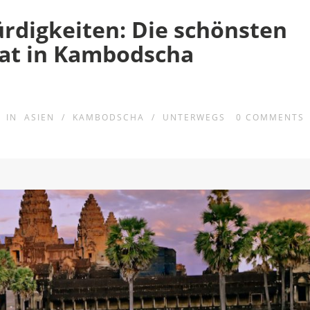
digkeiten: Die schönsten
at in Kambodscha
IN
ASIEN
/
KAMBODSCHA
/
UNTERWEGS
0
COMMENTS