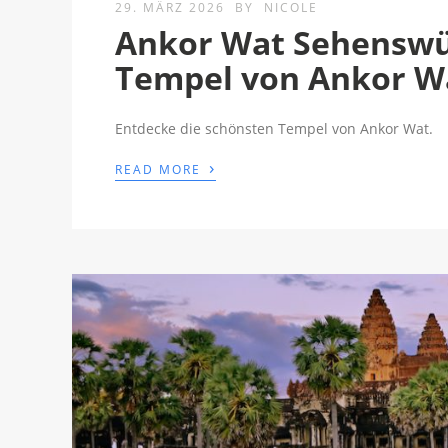
29. MÄRZ 2026
BY
NICOLE
Ankor Wat Sehenswür
Tempel von Ankor W
Entdecke die schönsten Tempel von Ankor Wat.
›
READ MORE