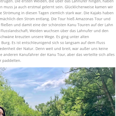
itrugen. Die ersten Weiden, die über das Lahnufer hingen, haben
n muss ja auch erstmal gelernt sein. Glücklicherweise kamen wir
e Strömung in diesen Tagen ziemlich stark war. Die Kajaks haben
emächlich den Strom entlang. Die Tour hieß Amazonas Tour und
n fließen und damit eine der schönsten Kanu Touren auf der Lahn
ne Flusslandschaft, Weiden wuchsen über das Lahnufer und den
Schwäne kreuzten unsere Wege. Es ging unter alten
Burg. Es ist entschleunigend sich so langsam auf dem Fluss
iedenheit der Natur. Denn weit und breit, war außer uns keine
 anderen Kanufahrer der Kanu Tour, aber das verteilte sich alles
er paddelten.