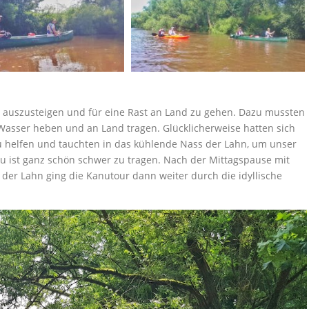
 auszusteigen und für eine Rast an Land zu gehen. Dazu mussten
Wasser heben und an Land tragen. Glücklicherweise hatten sich
u helfen und tauchten in das kühlende Nass der Lahn, um unser
 ist ganz schön schwer zu tragen. Nach der Mittagspause mit
der Lahn ging die Kanutour dann weiter durch die idyllische