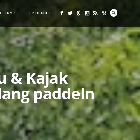
ELTKARTE
ÜBER MICH
u & Kajak
tlang paddeln