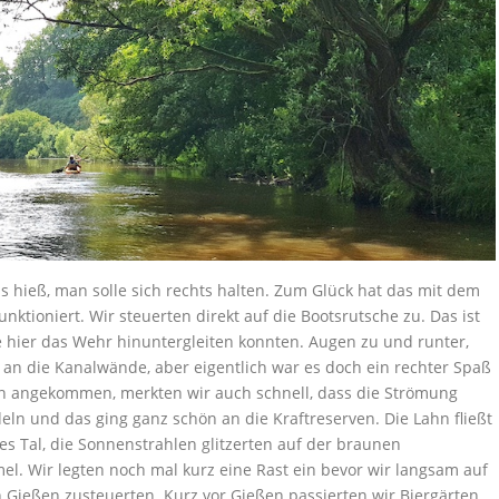
Es hieß, man solle sich rechts halten. Zum Glück hat das mit dem
ktioniert. Wir steuerten direkt auf die Bootsrutsche zu. Das ist
e hier das Wehr hinuntergleiten konnten. Augen zu und runter,
an die Kanalwände, aber eigentlich war es doch ein rechter Spaß
ten angekommen, merkten wir auch schnell, dass die Strömung
deln und das ging ganz schön an die Kraftreserven. Die Lahn fließt
s Tal, die Sonnenstrahlen glitzerten auf der braunen
. Wir legten noch mal kurz eine Rast ein bevor wir langsam auf
 Gießen zusteuerten. Kurz vor Gießen passierten wir Biergärten,