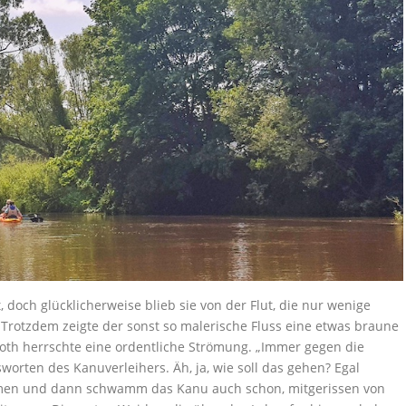
 doch glücklicherweise blieb sie von der Flut, die nur wenige
 Trotzdem zeigte der sonst so malerische Fluss eine etwas braune
Roth herrschte eine ordentliche Strömung. „Immer gegen die
worten des Kanuverleihers. Äh, ja, wie soll das gehen? Egal
ommen und dann schwamm das Kanu auch schon, mitgerissen von