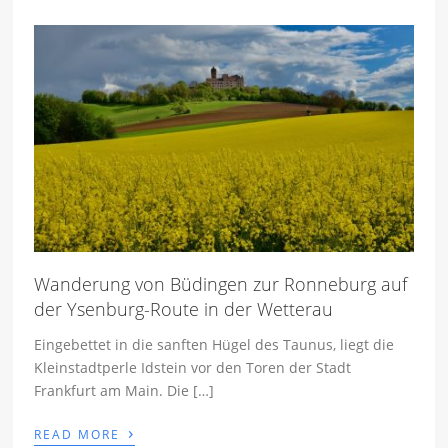
Wanderung von Büdingen zur Ronneburg auf
der Ysenburg-Route in der Wetterau
Eingebettet in die sanften Hügel des Taunus, liegt die
Kleinstadtperle Idstein vor den Toren der Stadt
Frankfurt am Main. Die […]
›
READ MORE