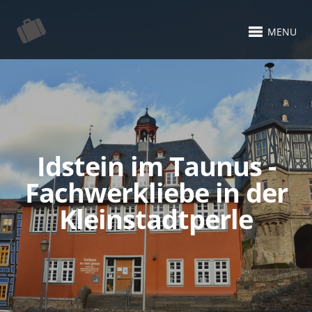
MENU
Idstein im Taunus -
Fachwerkliebe in der
Kleinstadtperle