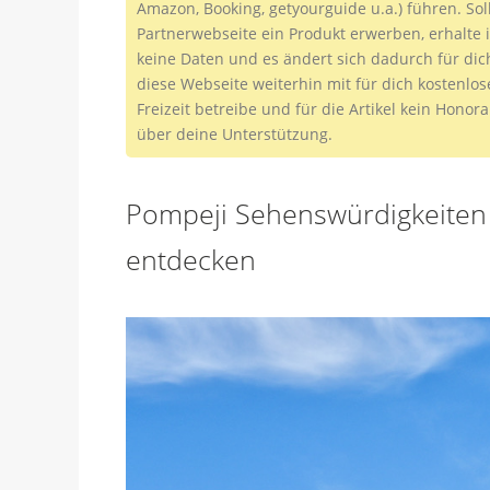
Amazon, Booking, getyourguide u.a.) führen. Sol
Partnerwebseite ein Produkt erwerben, erhalte i
keine Daten und es ändert sich dadurch für dic
diese Webseite weiterhin mit für dich kostenlo
Freizeit betreibe und für die Artikel kein Honor
über deine Unterstützung.
Pompeji Sehenswürdigkeiten 
entdecken