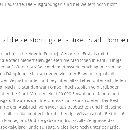
ner Hausratte. Die Ausgrabungen sind bei Weitem noch nicht
nd die Zerstörung der antiken Stadt Pompeji
achte sich keiner in Pompeji Gedanken. Erst als mit der
ie Stadt niederfielen, gerieten die Menschen in Panik. Einige
den auf offener Straße von dem Bimsstein erschlagen. Manche
igen Dämpfe mit sich, an denen viele der Bewohner qualvoll
e den Vesuv hinunter und begruben alles Leben unter sich. Jeden
rig. Nach 18 Stunden war Pompeji buchstäblich vom Erdboden
h über die Stadt. Von den einst 20.000 Einwohnern, fand man bis
usgefüllt wurde, um ihre Umrisse zu rekonstruieren. Der Rest
, konnte den Ausbruch vom Meer aus beobachten und hielt seine
er alles dokumentierte für die heutige Wissenschaft. Erst im 16.
n Pompeji an. Und sie geben eindrucksvolle Zeugnisse des
spektakuläre Funde zu Tage. Vieles liegt noch unter der Erde.