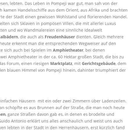
esen, lebten. Das Leben in Pompeji war gut, man sah von der
ch kamen Handelsschiffe aus dem Orient, aus Afrika und brachten
erte der Stadt einen gewissen Wohlstand und florierenden Handel.
elten sich Sklaven in pompösen Villen, die mit allerlei Luxus
tten und wo Wandmalereien eine sinnliche Idealwelt
albädern
, die auch als
Freudenhäuser
dienten. Gleich mehrere
h heute erkennt man die entsprechenden Wegweiser auf den
e sich auch bei Spielen im
Amphietheater
, bei denen
wei Amphietheater in der ca. 60 Hektar großen Stadt, die bis zu
as Forum, einen riesigen
Marktplatz
, mit
Gerichtsgebäude
, dem
 den blauen Himmel von Pompeji hinein, dahinter triumphiert der
infachen Häusern mit ein oder zwei Zimmern über Ladenzeilen.
an schöpfte es aus Brunnen auf der Straße, die man noch heute
hen
, ganze Straßen davon gab es, in denen es brodelte und
uido Antonio erklärt uns alles anschaulich und weist uns auch
ven lebten in der Stadt in den Herrenhäusern, erst kürzlich fand