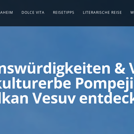
AHEIM
DOLCE VITA
REISETIPPS
LITERARISCHE REISE
W
nswürdigkeiten & V
ulturerbe Pompeji
lkan Vesuv entdec