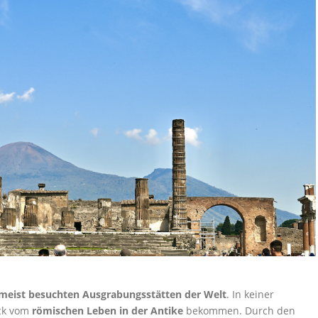
meist besuchten Ausgrabungsstätten der Welt
. In keiner
uck vom
römischen Leben in der Antike
bekommen. Durch den