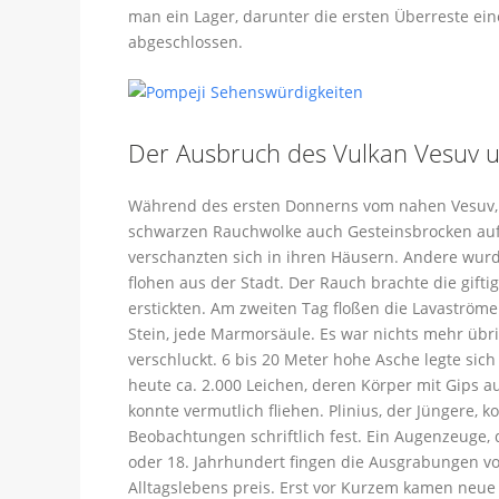
man ein Lager, darunter die ersten Überreste ei
abgeschlossen.
Der Ausbruch des Vulkan Vesuv u
Während des ersten Donnerns vom nahen Vesuv, m
schwarzen Rauchwolke auch Gesteinsbrocken auf d
verschanzten sich in ihren Häusern. Andere wur
flohen aus der Stadt. Der Rauch brachte die gift
erstickten. Am zweiten Tag floßen die Lavaström
Stein, jede Marmorsäule. Es war nichts mehr üb
verschluckt. 6 bis 20 Meter hohe Asche legte sic
heute ca. 2.000 Leichen, deren Körper mit Gips a
konnte vermutlich fliehen. Plinius, der Jüngere
Beobachtungen schriftlich fest. Ein Augenzeuge, d
oder 18. Jahrhundert fingen die Ausgrabungen vo
Alltagslebens preis. Erst vor Kurzem kamen neue 