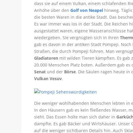
dass sie auf einem Vulkan, einem schlafenden Ri
Anhöhe über den
Golf von Neapel
hinweg. Tägli
die besten Waren in die antike Stadt. Das besch
Es war immer was los in der Stadt. Die Reichen hi
ausgestattet waren, eigene Wasseranschlüsse ha
wiedergeben. Sie vergnügten sich in ihren
Therm
gab es davon in der antiken Stadt Pompeji. Noc
Straßen, die durch Pompeji führen. Man vergnügt
Gladiatoren
mit wilden Tieren kämpften. Es gab z
20.000 Menschen Platz boten. Außerdem gab es d
Senat
und der
Börse
. Die Säulen ragen heute in
Vulkan Vesuv
.
Die weniger wohlhabenden Menschen lebten in e
In den Häusern gab es kein fließendes Wasser, m
sieht. Das Essen holte man sich daher in
Garküc
dampfte. Es gab Bäcker und Wirtshäuser. Unser G
auf die weniger sichtbaren Details hin. Auch Skla