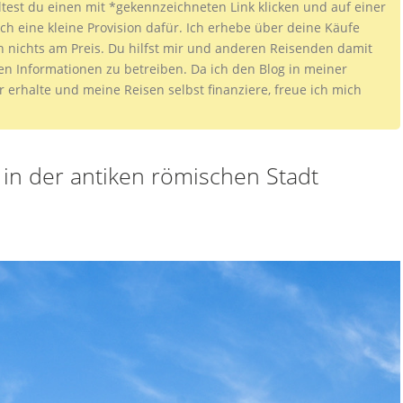
ltest du einen mit *gekennzeichneten Link klicken und auf einer
ch eine kleine Provision dafür. Ich erhebe über deine Käufe
h nichts am Preis. Du hilfst mir und anderen Reisenden damit
sen Informationen zu betreiben. Da ich den Blog in meiner
ar erhalte und meine Reisen selbst finanziere, freue ich mich
in der antiken römischen Stadt