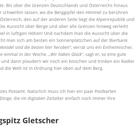
ute. Bis über die Grenzen Deutschlands und Österreichs hinaus
er schweifen lassen, wo die Berggipfel den Himmel zu berühren
Österreich, den auf der anderen Seite liegt die Alpenrepublik und
 Die Aussicht über Berge und über alle Grenzen hinweg verleiht
umel in luftigen Höhen! Und nachdem man die Aussicht über die
sucht man sich am besten ein Sonnenplätzchen auf der Bierbank
knödel sind die besten hier heroben“
, verrät uns ein Einheimischer,
ie einmal in der Woche.
„Wir haben Glück“
, sagt er, so eine gute
t und dann plaudern wir noch ein bisschen und trinken ein Radler
 die Welt ist in Ordnung hier oben auf dem Berg.
tes Postamt. Natürlich muss ich hier ein paar Postkarten
Dinge, die im digitalen Zeitalter einfach noch immer ihre
gspitz Gletscher