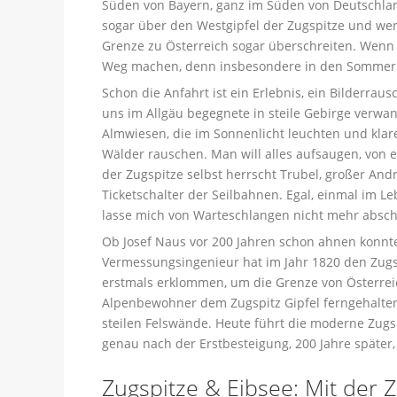
Süden von Bayern, ganz im Süden von Deutschland
sogar über den Westgipfel der Zugspitze und we
Grenze zu Österreich sogar überschreiten. Wenn d
Weg machen, denn insbesondere in den Sommerm
Schon die Anfahrt ist ein Erlebnis, ein Bilderraus
uns im Allgäu begegnete in steile Gebirge verwan
Almwiesen, die im Sonnenlicht leuchten und klar
Wälder rauschen. Man will alles aufsaugen, von 
der Zugspitze selbst herrscht Trubel, großer An
Ticketschalter der Seilbahnen. Egal, einmal im L
lasse mich von Warteschlangen nicht mehr absch
Ob Josef Naus vor 200 Jahren schon ahnen konnt
Vermessungsingenieur hat im Jahr 1820 den Zugs
erstmals erklommen, um die Grenze von Österrei
Alpenbewohner dem Zugspitz Gipfel ferngehalten
steilen Felswände. Heute führt die moderne Zugsp
genau nach der Erstbesteigung, 200 Jahre später, 
Zugspitze & Eibsee: Mit der 