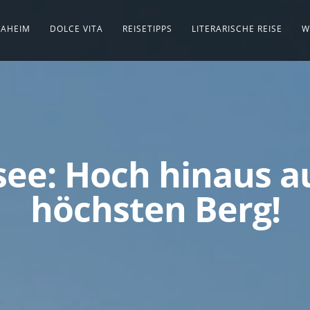
AHEIM
DOLCE VITA
REISETIPPS
LITERARISCHE REISE
W
see: Hoch hinaus 
höchsten Berg!