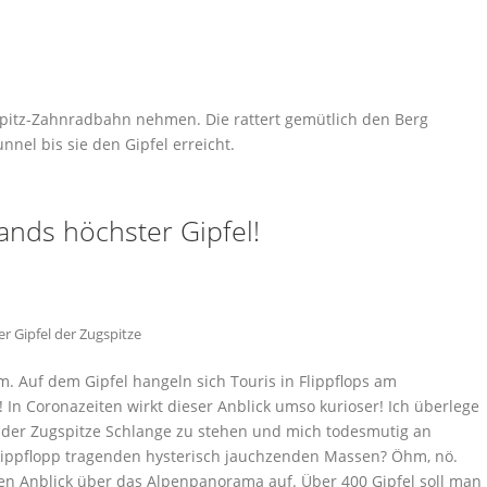
spitz-Zahnradbahn nehmen. Die rattert gemütlich den Berg
nel bis sie den Gipfel erreicht.
ands höchster Gipfel!
er Gipfel der Zugspitze
Auf dem Gipfel hangeln sich Touris in Flippflops am
! In Coronazeiten wirkt dieser Anblick umso kurioser! Ich überlege
euz der Zugspitze Schlange zu stehen und mich todesmutig an
lippflopp tragenden hysterisch jauchzenden Massen? Öhm, nö.
den Anblick über das Alpenpanorama auf. Über 400 Gipfel soll man