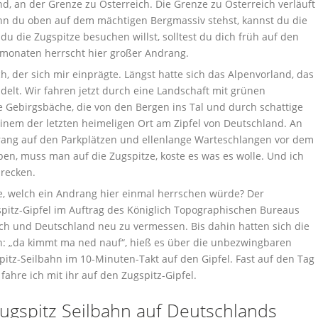
, an der Grenze zu Österreich. Die Grenze zu Österreich verläuft
nn du oben auf dem mächtigen Bergmassiv stehst, kannst du die
u die Zugspitze besuchen willst, solltest du dich früh auf den
onaten herrscht hier großer Andrang.
ch, der sich mir einprägte. Längst hatte sich das Alpenvorland, das
delt. Wir fahren jetzt durch eine Landschaft mit grünen
e Gebirgsbäche, die von den Bergen ins Tal und durch schattige
einem der letzten heimeligen Ort am Zipfel von Deutschland. An
drang auf den Parkplätzen und ellenlange Warteschlangen vor dem
eben, muss man auf die Zugspitze, koste es was es wolle. Und ich
recken.
e, welch ein Andrang hier einmal herrschen würde? Der
pitz-Gipfel im Auftrag des Königlich Topographischen Bureaus
ch und Deutschland neu zu vermessen. Bis dahin hatten sich die
: „da kimmt ma ned nauf“, hieß es über die unbezwingbaren
itz-Seilbahn im 10-Minuten-Takt auf den Gipfel. Fast auf den Tag
fahre ich mit ihr auf den Zugspitz-Gipfel.
Zugspitz Seilbahn auf Deutschlands