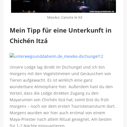
Mexiko: Cenote Ik Kil
Mein Tipp für eine Unterkunft in
Chichén Itzá
Unsere Lodge lag direkt im Dschungel und ich bin
morgens mit den Vogelstimmen und Geräuschen von
Tieren aufgewacht. Es ist wirklich eine ganz
wunderbare Atmosphäre hier. Außerdem hast du den
Vorteil, dass die Lodge direkten Zugang zu den
Mayaruinen von Chichén Itzá hat, somit bist du früh
morgens – noch vor dem ersten Touristenansturm dort.
Morgens wurden wir hier auch erstmal von einem
Maya-Priester nach altem Ritual gesegnet. Am besten
für 1-2 Nächte einquartieren.