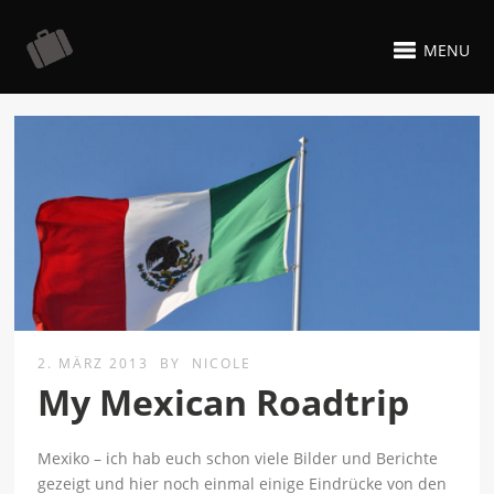
MENU
2. MÄRZ 2013
BY
NICOLE
My Mexican Roadtrip
Mexiko – ich hab euch schon viele Bilder und Berichte
gezeigt und hier noch einmal einige Eindrücke von den