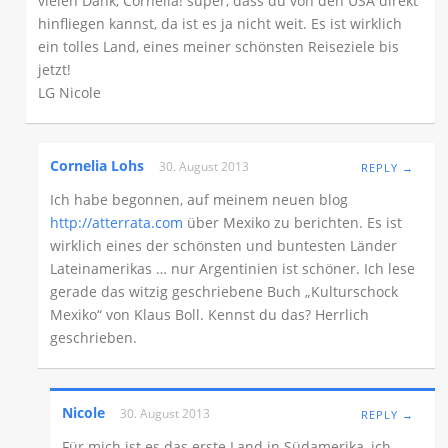
vielen Dank, Cornelia! super, dass du von den USA direkt
hinfliegen kannst, da ist es ja nicht weit. Es ist wirklich
ein tolles Land, eines meiner schönsten Reiseziele bis
jetzt!
LG Nicole
Cornelia Lohs
30. August 2013
REPLY →
Ich habe begonnen, auf meinem neuen blog
http://atterrata.com
über Mexiko zu berichten. Es ist
wirklich eines der schönsten und buntesten Länder
Lateinamerikas … nur Argentinien ist schöner. Ich lese
gerade das witzig geschriebene Buch „Kulturschock
Mexiko“ von Klaus Boll. Kennst du das? Herrlich
geschrieben.
Nicole
30. August 2013
REPLY →
Für mich ist es das erste Land in Südamerika, ich