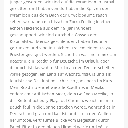
jünger geworden, wir sind auf die Pyramiden in Uxmal
geklettert und haben von dort oben die Spitzen der
Pyramiden aus dem Dach der Urwaldbäume ragen
sehen, wir haben ein bisschen Zorro-Feeling in einer
echten Hacienda aus dem 19. Jahrhundert
geschnuppert, wir sind durch die Gassen der
Kolonialstadt Merida geschlendert, haben Tequilla
getrunken und sind in Chichen Itza von einem Maya-
Priester gesegnet worden. Sicherlich war mein mexican
Roadtrip, ein Roadtrip für Deutsche im Urlaub, aber
dennoch ist das wahre Mexiko an den Fensterscheiben
vorbeigezogen, ein Land auf Wachstumskurs und als
touristische Destination sicherlich ganz hoch im Kurs.
Mein Roadtrip endet wie alle Roadtrips in Mexiko
enden: am Karibischen Meer, dem Golf von Mexiko, in
der Bettenhochburg Playa del Carmen, wo ich meinen
Bauch faul in die Sonne strecken werde, während es in
Deutschland grau und kalt ist, und ich in den Wellen
herumtobe, verträumte Blicke vom Liegestuhl durch
Palmblätter in den blauen Himmel werfe und völlig