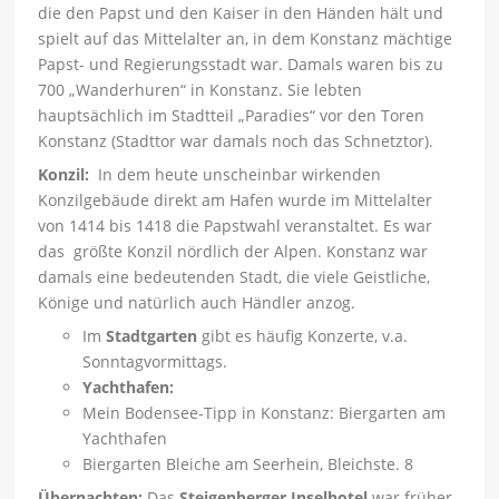
die den Papst und den Kaiser in den Händen hält und
spielt auf das Mittelalter an, in dem Konstanz mächtige
Papst- und Regierungsstadt war. Damals waren bis zu
700 „Wanderhuren“ in Konstanz. Sie lebten
hauptsächlich im Stadtteil „Paradies“ vor den Toren
Konstanz (Stadttor war damals noch das Schnetztor).
Konzil:
In dem heute unscheinbar wirkenden
Konzilgebäude direkt am Hafen wurde im Mittelalter
von 1414 bis 1418 die Papstwahl veranstaltet. Es war
das größte Konzil nördlich der Alpen. Konstanz war
damals eine bedeutenden Stadt, die viele Geistliche,
Könige und natürlich auch Händler anzog.
Im
Stadtgarten
gibt es häufig Konzerte, v.a.
Sonntagvormittags.
Yachthafen:
Mein Bodensee-Tipp in Konstanz: Biergarten am
Yachthafen
Biergarten Bleiche am Seerhein, Bleichste. 8
Übernachten:
Das
Steigenberger Inselhotel
war früher