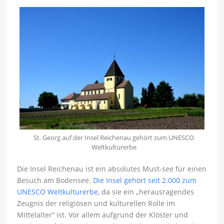
St. Georg auf der Insel Reichenau gehört zum UNESCO
Weltkulturerbe
Die Insel Reichenau ist ein absolutes Must-see für einen
Besuch am Bodensee.
Die Insel gehört seit 2.000 zum
UNESCO Weltkulturerbe
, da sie ein „herausragendes
Zeugnis der religiösen und kulturellen Rolle im
Mittelalter“ ist. Vor allem aufgrund der Klöster und