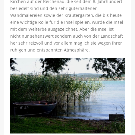
Kirchen auf der Reichenau, die seit dem 8. Jahrhundert
besiedelt sind und den sehr guterhaltenen
Wandmalereien sowie der Kräutergärten, die bis heute
eine wichtige Rolle für die Insel spielen, wurde die Insel
mit dem Welterbe ausgezeichnet. Aber die Insel ist
nicht nur sehenswert sondern auch von der Landschaft
her sehr reizvoll und vor allem mag ich sie wegen ihrer
ruhigen und entspannten Atmosphäre.