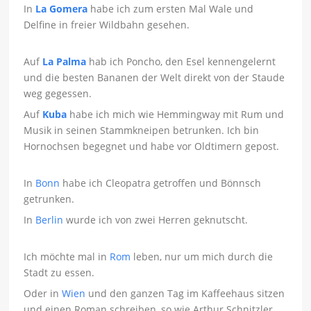
In
La Gomera
habe ich zum ersten Mal Wale und
Delfine in freier Wildbahn gesehen.
Auf
La Palma
hab ich Poncho, den Esel kennengelernt
und die besten Bananen der Welt direkt von der Staude
weg gegessen.
Auf
Kuba
habe ich mich wie Hemmingway mit Rum und
Musik in seinen Stammkneipen betrunken. Ich bin
Hornochsen begegnet und habe vor Oldtimern gepost.
In
Bonn
habe ich Cleopatra getroffen und Bönnsch
getrunken.
In
Berlin
wurde ich von zwei Herren geknutscht.
Ich möchte mal in
Rom
leben, nur um mich durch die
Stadt zu essen.
Oder in
Wien
und den ganzen Tag im Kaffeehaus sitzen
und einen Roman schreiben, so wie Arthur Schnitzler.