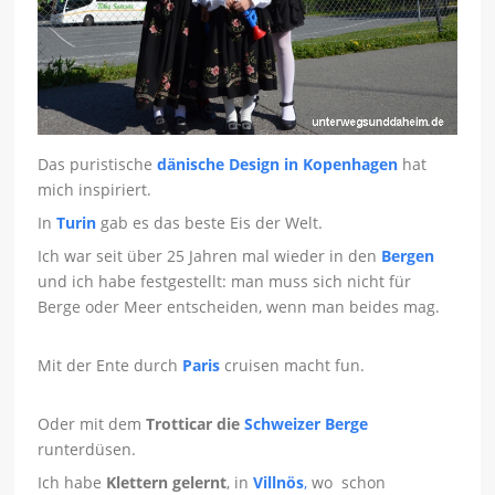
Das puristische
dänische Design in Kopenhagen
hat
mich inspiriert.
In
Turin
gab es das beste Eis der Welt.
Ich war seit über 25 Jahren mal wieder in den
Bergen
und ich habe festgestellt: man muss sich nicht für
Berge oder Meer entscheiden, wenn man beides mag.
Mit der Ente durch
Paris
cruisen macht fun.
Oder mit dem
Trotticar die
Schweizer Berge
runterdüsen.
Ich habe
Klettern gelernt
, in
Villnös
,
wo schon