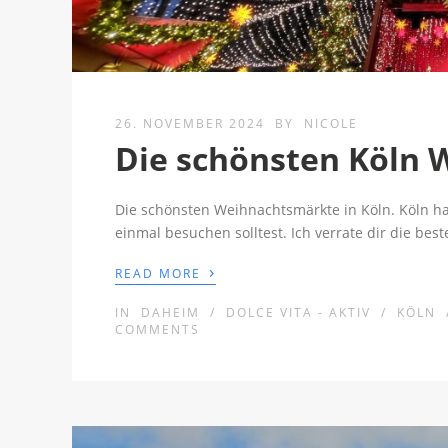
26. NOVEMBER 2024
BY
NICOLE
Die schönsten Köln
Die schönsten Weihnachtsmärkte in Köln. Köln h
einmal besuchen solltest. Ich verrate dir die best
›
READ MORE
IN
DAHEIM
/
DOLCE VITA - AKTIV
/
KÖLN
COMMENTS