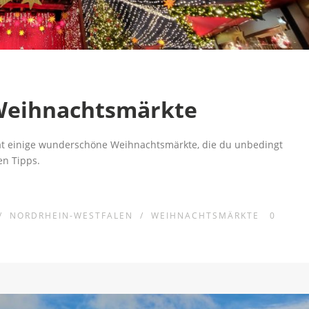
 Weihnachtsmärkte
at einige wunderschöne Weihnachtsmärkte, die du unbedingt
en Tipps.
/
NORDRHEIN-WESTFALEN
/
WEIHNACHTSMÄRKTE
0