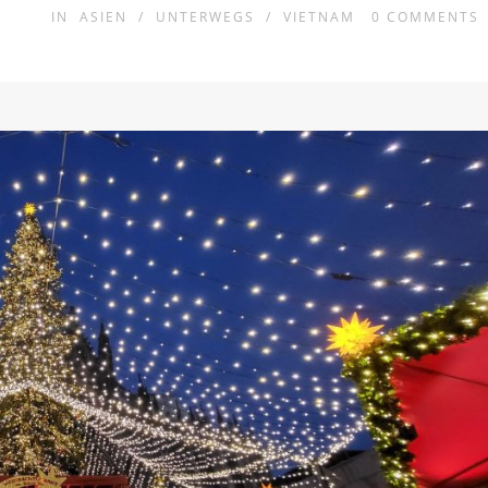
IN
ASIEN
/
UNTERWEGS
/
VIETNAM
0
COMMENTS