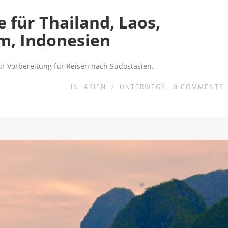
 für Thailand, Laos,
m, Indonesien
ur Vorbereitung für Reisen nach Südostasien.
IN
ASIEN
/
UNTERWEGS
0
COMMENTS