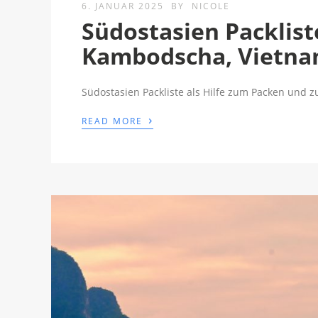
6. JANUAR 2025
BY
NICOLE
Südostasien Packliste
Kambodscha, Vietna
Südostasien Packliste als Hilfe zum Packen und z
›
READ MORE