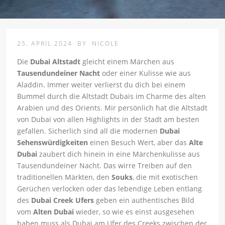
25. APRIL 2024
BY
NICOLE
Die
Dubai Altstadt
gleicht einem Märchen aus
Tausendundeiner Nacht
oder einer Kulisse wie aus
Aladdin. Immer weiter verlierst du dich bei einem
Bummel durch die Altstadt Dubais im Charme des alten
Arabien und des Orients. Mir persönlich hat die Altstadt
von Dubai von allen Highlights in der Stadt am besten
gefallen. Sicherlich sind all die modernen
Dubai
Sehenswürdigkeiten
einen Besuch Wert, aber das
Alte
Dubai
zaubert dich hinein in eine Märchenkulisse aus
Tausendundeiner Nacht. Das wirre Treiben auf den
traditionellen Märkten, den
Souks
, die mit exotischen
Gerüchen verlocken oder das lebendige Leben entlang
des
Dubai Creek Ufers
geben ein authentisches Bild
vom
Alten Dubai
wieder, so wie es einst ausgesehen
haben muss als Dubai am Ufer des Creeks zwischen der