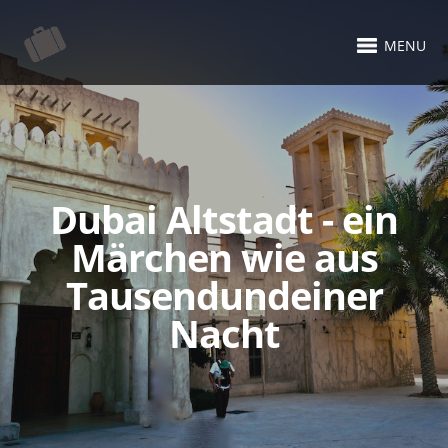
MENU
Dubai Altstadt - ein
Märchen wie aus
Tausendundeiner
Nacht