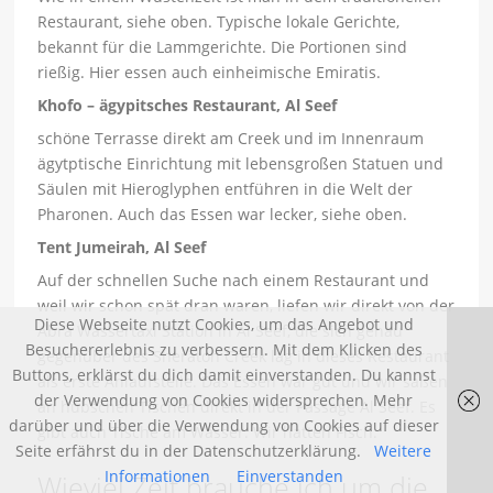
Restaurant, siehe oben. Typische lokale Gerichte,
bekannt für die Lammgerichte. Die Portionen sind
rießig. Hier essen auch einheimische Emiratis.
Khofo – ägypitsches Restaurant, Al Seef
schöne Terrasse direkt am Creek und im Innenraum
ägytptische Einrichtung mit lebensgroßen Statuen und
Säulen mit Hieroglyphen entführen in die Welt der
Pharonen. Auch das Essen war lecker, siehe oben.
Tent Jumeirah, Al Seef
Auf der schnellen Suche nach einem Restaurant und
weil wir schon spät dran waren, liefen wir direkt von der
Diese Webseite nutzt Cookies, um das Angebot und
Abra Wassertaxi Station in Al Seef, die sich genau
Besuchererlebnis zu verbessern. Mit dem Klicken des
gegenüber des Sheraton Creek lag in dieses Restaurant
Buttons, erklärst du dich damit einverstanden. Du kannst
als erste Anlaufstelle. Das Essen war gut und wir saßen
der Verwendung von Cookies widersprechen. Mehr
an hübschen Tischen direkt in der Passage Al Seef. Es
darüber und über die Verwendung von Cookies auf dieser
gibt auch Tische am Wasser. Wir hatten Fisch.
Seite erfährst du in der Datenschutzerklärung.
Weitere
Informationen
Einverstanden
Wieviel Zeit brauche ich um die