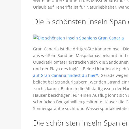
Wer eine Unterkunft fern des Massnetourismus su
Urlaub auf Teneriffa ist für Naturliebhaber, Wa
Die 5 schönsten Inseln Spani
Gran Canaria ist die drittgrößte Kanareninsel. D
aus weißem Sand bei Maspalomas bekannt und dah
Quadratkilometer erstrecken sich die Sanddüne
und der Playa des Inglés. Beide Urlaubsorte gehö
auf Gran Canaria findest du hier*
. Gerade wegen
beliebt bei Strandurlaubern. Wer den Strand ein
sucht, kann z.B. durch die Altstadtgassen der H
Häuser besichtigen. Für einen Ausflug lohnt sic
schmücken Bougainvillea gesäumte Häuser die Gä
Sonnengarantie sucht und Wassersportaktivitäten l
Die schönsten Inseln Spanie