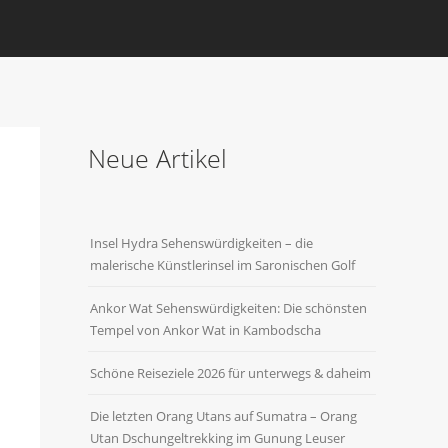
Neue Artikel
Insel Hydra Sehenswürdigkeiten – die
malerische Künstlerinsel im Saronischen Golf
Ankor Wat Sehenswürdigkeiten: Die schönsten
Tempel von Ankor Wat in Kambodscha
Schöne Reiseziele 2026 für unterwegs & daheim
Die letzten Orang Utans auf Sumatra – Orang
Utan Dschungeltrekking im Gunung Leuser