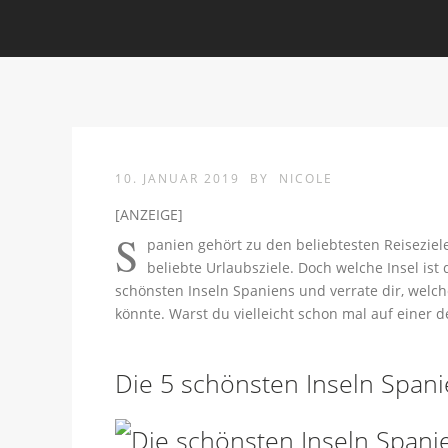
10. JANUAR 2019
BY
NICOLE
[ANZEIGE]
S
panien gehört zu den beliebtesten Reiseziel
beliebte Urlaubsziele. Doch welche Insel ist 
schönsten Inseln Spaniens und verrate dir, welch
könnte. Warst du vielleicht schon mal auf einer d
Die 5 schönsten Inseln Spani