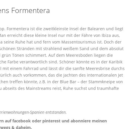
 Formentera ist die zweitkleinste Insel der Balearen und liegt
an erreicht diese kleine Insel nur mit der Fähre von Ibiza aus,
ra seine Ruhe hat und fern vom Massentourismus ist. Doch der
r schönen Stränden mit strahlend weißem Sand und dem absolut
und grün Tönen schimmert. Auf dem Meeresboden liegen die
he Farbe verantwortlich sind. Schöner könnte es in der Karibik
l mit einem Fahrrad und lässt dir die sanfte Meeresbrise durchs
lich auch vorkommen, das die Jachten des internationalen Jet
hen treffen könnte, z.B. in der Blue Bar – der Stammkneipe von
du abseits des Mainstreams reist, Ruhe suchst und traumhafte
Ferienwohnungen-Spanien entstanden.
 gern auf facebook oder pinterest und abonniere meinen
erwegs & daheim.