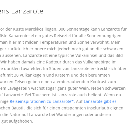
 vor der Küste Marokkos liegen. 300 Sonnentage kann Lanzarote für
ößte Kanareninsel ein gutes Reiseziel für alle Sonnenhungrigen.
 man hier mit milden Temperaturen und Sonne verwöhnt. Mein
nger zurück. Ich erinnere mich jedoch noch gut an die schwarzen
aussehen. Lanzarote ist eine typische Vulkaninsel und das Bild
. Wir haben damals eine Radtour durch das Vulkangebirge im
e dunklen Lavafelder. Im Süden von Lanzarote erstreckt sich über
haft mit 30 Vulkankegeln und Kratern und den berühmten
hwarzen Felsen geben einen atemberaubenden Kontrast zum
dem Lavagestein wächst sogar ganz guter Wein. Neben schwarzen
f Lanzarote. Bei Tauchern ist Lanzarote auch beliebt. Wenn du
einige
Reiseinspirationen zu Lanzarote*.
Auf
Lanzarote gibt es
schen Baustil, die sich für einen entspannten Inselurlaub eignen.
m die Natur auf Lanzarote bei Wanderungen oder anderen
te gut aufgehoben.