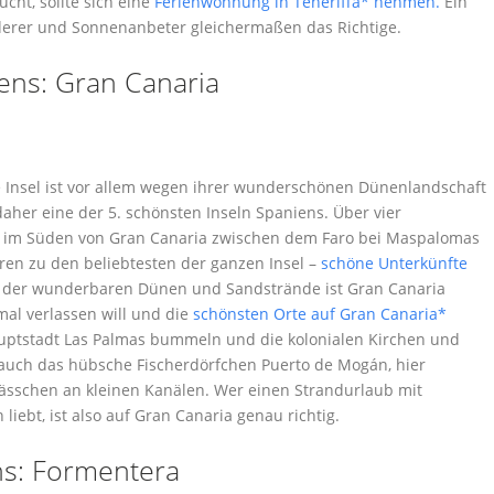
cht, sollte sich eine
Ferienwohnung in Teneriffa* nehmen.
Ein
nderer und Sonnenanbeter gleichermaßen das Richtige.
ens: Gran Canaria
ie Insel ist vor allem wegen ihrer wunderschönen Dünenlandschaft
er eine der 5. schönsten Inseln Spaniens. Über vier
n im Süden von Gran Canaria zwischen dem Faro bei Maspalomas
ren zu den beliebtesten der ganzen Insel –
schöne Unterkünfte
 der wunderbaren Dünen und Sandstrände ist Gran Canaria
mal verlassen will und die
schönsten Orte auf Gran Canaria*
auptstadt Las Palmas bummeln und die kolonialen Kirchen und
h auch das hübsche Fischerdörfchen Puerto de Mogán, hier
sschen an kleinen Kanälen. Wer einen Strandurlaub mit
iebt, ist also auf Gran Canaria genau richtig.
ns: Formentera