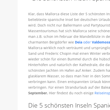
Klar, dass Mallorca diese Liste der 5 schönsten 
beliebteste spanische Insel bei deutschen Urlaube
wird. Doch nicht nur Ballermann und Partytouriste
Massentourismus hat sich Mallorca seine schönen
man z.B. schon im Februar die Mandelblüte in d
charmanten Bergdörfer wie
Deia
oder
Valdemos
Mallorca wirklich noch verträumt und ursprüngli
Sand und Frederic Chopin mal einen Winter verb
wieder schön für einen Bummel durch die hübsc
Hinterhöfen und natürlich der Kathedrale, die d
schönsten Jachten im Hafen auf Anker. Zudem ha
glasklarem Wasser, so dass man hier in den S
verbringen kann. Einen entspannten Urlaub könnt
verbringen. Für einen Strandurlaub auf der Bale
September.
Hier findest du noch einige
Reiseinsp
Die 5 schönsten Inseln Spani