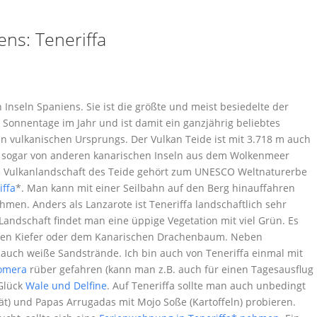
ens: Teneriffa
Inseln Spaniens. Sie ist die größte und meist besiedelte der
 Sonnentage im Jahr und ist damit ein ganzjährig beliebtes
eln vulkanischen Ursprungs. Der Vulkan Teide ist mit 3.718 m auch
t sogar von anderen kanarischen Inseln aus dem Wolkenmeer
Die Vulkanlandschaft des Teide gehört zum UNESCO Weltnaturerbe
iffa
*. Man kann mit einer Seilbahn auf den Berg hinauffahren
en. Anders als Lanzarote ist Teneriffa landschaftlich sehr
ndschaft findet man eine üppige Vegetation mit viel Grün. Es
schen Kiefer oder dem Kanarischen Drachenbaum. Neben
auch weiße Sandstrände. Ich bin auch von Teneriffa einmal mit
omera
rüber gefahren (kann man z.B. auch für einen Tagesausflug
 Glück
Wale und Delfine
. Auf Teneriffa sollte man auch unbedingt
tät) und Papas Arrugadas mit Mojo Soße (Kartoffeln) probieren.