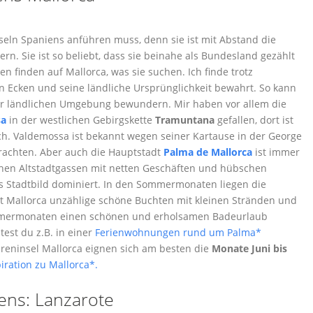
Inseln Spaniens anführen muss, denn sie ist mit Abstand die
rn. Sie ist so beliebt, dass sie beinahe als Bundesland gezählt
n finden auf Mallorca, was sie suchen. Ich finde trotz
 Ecken und seine ländliche Ursprünglichkeit bewahrt. So kann
er ländlichen Umgebung bewundern. Mir haben vor allem die
sa
in der westlichen Gebirgskette
Tramuntana
gefallen, dort ist
ch. Valdemossa ist bekannt wegen seiner Kartause in der George
rachten. Aber auch die Hauptstadt
Palma de Mallorca
ist immer
hen Altstadtgassen mit netten Geschäften und hübschen
as Stadtbild dominiert. In den Sommermonaten liegen die
t Mallorca unzählige schöne Buchten mit kleinen Stränden und
ommermonaten einen schönen und erholsamen Badeurlaub
est du z.B. in einer
Ferienwohnungen rund um Palma*
areninsel Mallorca eignen sich am besten die
Monate Juni bis
iration zu Mallorca*.
ens: Lanzarote