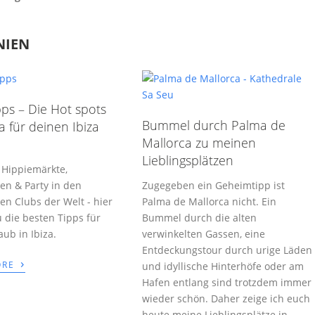
NIEN
pps – Die Hot spots
Bummel durch Palma de
a für deinen Ibiza
Mallorca zu meinen
Lieblingsplätzen
 Hippiemärkte,
en & Party in den
Zugegeben ein Geheimtipp ist
ten Clubs der Welt - hier
Palma de Mallorca nicht. Ein
u die besten Tipps für
Bummel durch die alten
aub in Ibiza.
verwinkelten Gassen, eine
Entdeckungstour durch urige Läden
›
ORE
und idyllische Hinterhöfe oder am
Hafen entlang sind trotzdem immer
wieder schön. Daher zeige ich euch
heute meine Lieblingsplätze in