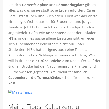
um den
Gartenfeldplatz
und
Sömmeringplatz
gibt es
alles was das junge städtische Leben erfordert: Cafés,
Bars, Pizzastuben und Buchläden. Einst war das Viertel
ein billiges Wohnquartier für Studenten und junge
Familien. Jetzt haben sich hier viele trendige Länden
angesiedelt. Cafés wie
Annabaterie
oder der Eisladen
N’Eis
, in dem es ausgefallene Eissorten gibt, erfreuen
sich zunehmender Beliebtheit, nicht nur unter
Studenten. N’Eis hat übrigens auch eine Filiale am
Rheinufer und die Schlange ist immer sehr lang. Wer
will läuft über die
Grüne Brücke
zum Rheinufer. Auf der
Grünen Brücke hat der Nabu heimische Pflanzen und
Blumenwiesen gepflanzt. Am Rheinufer fand ich
Caponniere – die Turmschänke
, schön für eine kurze
Rast.
Mainz Tipps: Kulturzentrum