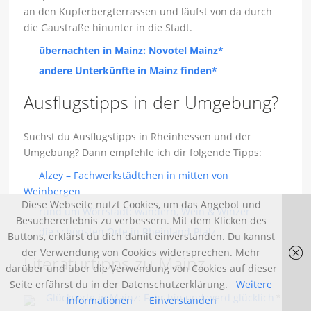
an den Kupferbergterrassen und läufst von da durch
die Gaustraße hinunter in die Stadt.
übernachten in Mainz: Novotel Mainz*
andere Unterkünfte in Mainz finden*
Ausflugstipps in der Umgebung?
Suchst du Ausflugstipps in Rheinhessen und der
Umgebung? Dann empfehle ich dir folgende Tipps:
Alzey – Fachwerkstädtchen in mitten von
Weinbergen
Diese Webseite nutzt Cookies, um das Angebot und
rund um Wörrstadt: wandern, Wein & Winzer
Besuchererlebnis zu verbessern. Mit dem Klicken des
die schönsten Orte in Rheinland-Pfalz
Buttons, erklärst du dich damit einverstanden. Du kannst
der Verwendung von Cookies widersprechen. Mehr
Literaturtipps zu Mainz
darüber und über die Verwendung von Cookies auf dieser
Seite erfährst du in der Datenschutzerklärung.
Weitere
Glücksorte in Mainz: Fahr hin und werd glücklich
*
Informationen
Einverstanden