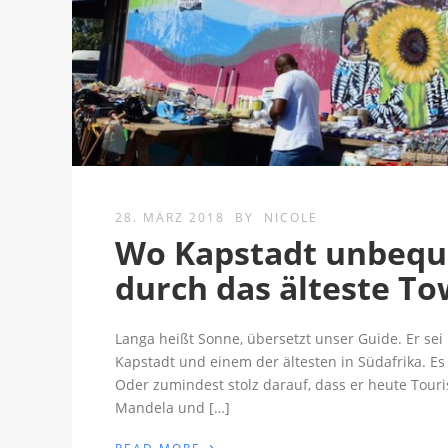
28. MÄRZ 2018
BY
NICOLE
Wo Kapstadt unbeque
durch das älteste T
Langa heißt Sonne, übersetzt unser Guide. Er se
Kapstadt und einem der ältesten in Südafrika. Es 
Oder zumindest stolz darauf, dass er heute Touri
Mandela und […]
›