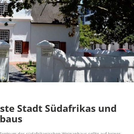
este Stadt Südafrikas und
nbaus
d Zentrum des südafrikanischen Weinanbaus sollte auf keiner