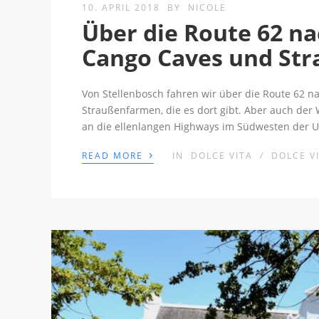
10. APRIL 2018
BY
NICOLE
Über die Route 62 n
Cango Caves und St
Von Stellenbosch fahren wir über die Route 62 
Straußenfarmen, die es dort gibt. Aber auch der W
an die ellenlangen Highways im Südwesten der 
›
READ MORE
IN
DOLCE VITA
/
DOLCE VI