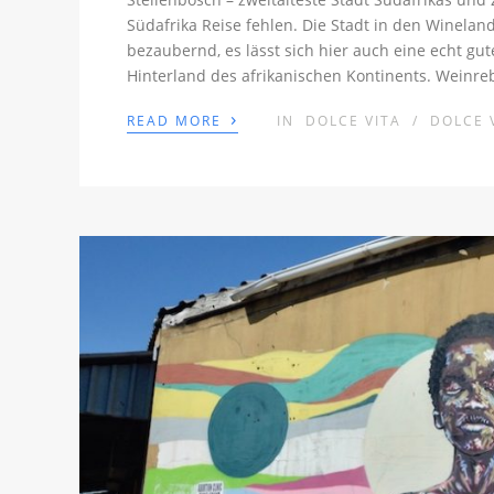
Südafrika Reise fehlen. Die Stadt in den Winelands
bezaubernd, es lässt sich hier auch eine echt gut
Hinterland des afrikanischen Kontinents. Weinr
›
READ MORE
IN
DOLCE VITA
/
DOLCE 