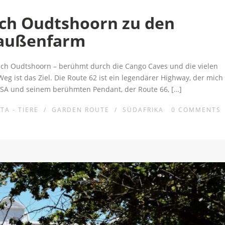
ach Oudtshoorn zu den
raußenfarm
nach Oudtshoorn – berühmt durch die Cango Caves und die vielen
eg ist das Ziel. Die Route 62 ist ein legendärer Highway, der mich
USA und seinem berühmten Pendant, der Route 66, […]
TA - TIERE
/
GARDEN ROUTE
/
SÜDAFRIKA
0
COMMENTS