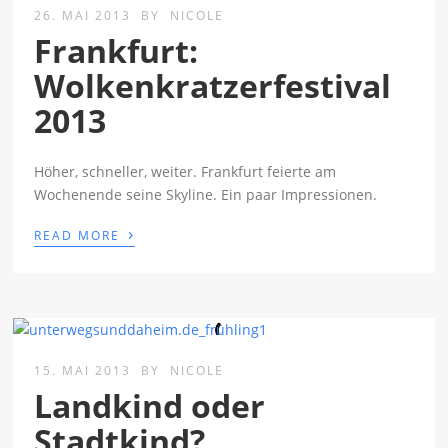
26. MAI 2013
BY
NICOLE
Frankfurt:
Wolkenkratzerfestival
2013
Höher, schneller, weiter. Frankfurt feierte am
Wochenende seine Skyline. Ein paar Impressionen.
›
READ MORE
15. MAI 2013
BY
NICOLE
Landkind oder
Stadtkind?