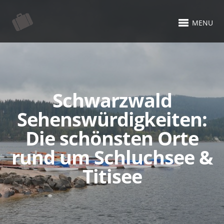
MENU
Schwarzwald
Sehenswürdigkeiten:
Die schönsten Orte
rund um Schluchsee &
Titisee