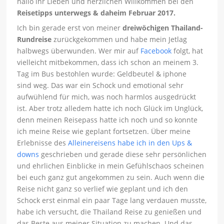
hallo ihr Lieben und herzlichen Willkommen bei den
Reisetipps unterwegs & daheim Februar 2017.
Ich bin gerade erst von meiner
dreiwöchigen Thailand-
Rundreise
zurückgekommen und habe mein Jetlag
halbwegs überwunden. Wer mir auf
Facebook
folgt, hat
vielleicht mitbekommen, dass ich schon an meinem 3.
Tag im Bus bestohlen wurde: Geldbeutel & iphone
sind weg. Das war ein Schock und emotional sehr
aufwühlend für mich, was noch harmlos ausgedrückt
ist. Aber trotz alledem hatte ich noch Glück im Unglück,
denn meinen Reisepass hatte ich noch und so konnte
ich meine Reise wie geplant fortsetzen. Über meine
Erlebnisse des
Alleinereisens habe ich in den Ups &
downs
geschrieben und gerade diese sehr persönlichen
und ehrlichen Einblicke in mein Gefühlschaos scheinen
bei euch ganz gut angekommen zu sein. Auch wenn die
Reise nicht ganz so verlief wie geplant und ich den
Schock erst einmal ein paar Tage lang verdauen musste,
habe ich versucht, die Thailand Reise zu genießen und
das Beste aus meiner Situation zu machen. Und das