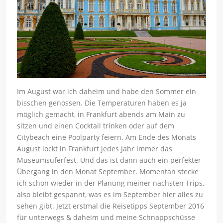
Im August war ich daheim und habe den Sommer ein
bisschen genossen. Die Temperaturen haben es ja
möglich gemacht, in Frankfurt abends am Main zu
sitzen und einen Cocktail trinken oder auf dem
Citybeach eine Poolparty feiern. Am Ende des Monats
August lockt in Frankfurt jedes Jahr immer das
Museumsuferfest. Und das ist dann auch ein perfekter
Übergang in den Monat September. Momentan stecke
ich schon wieder in der Planung meiner nächsten Trips,
also bleibt gespannt, was es im September hier alles zu
sehen gibt. Jetzt erstmal die Reisetipps September 2016
für unterwegs & daheim und meine Schnappschüsse