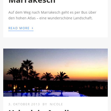
Auf dem Weg nach Marrakesch geht es per Bus über
den hohen Atlas – eine wunderschöne Landschaft.
›
READ MORE
3. OKTOBER 2013
BY
NICOLE