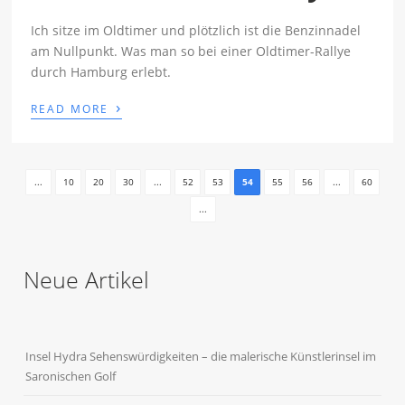
Ich sitze im Oldtimer und plötzlich ist die Benzinnadel
am Nullpunkt. Was man so bei einer Oldtimer-Rallye
durch Hamburg erlebt.
›
READ MORE
...
10
20
30
...
52
53
54
55
56
...
60
...
Neue Artikel
Insel Hydra Sehenswürdigkeiten – die malerische Künstlerinsel im
Saronischen Golf