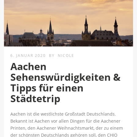
6. JANUAR 2020
BY
NICOLE
Aachen
Sehenswürdigkeiten &
Tipps für einen
Städtetrip
Aachen ist die westlichste Großstadt Deutschlands.
Bekannt ist Aachen vor allen Dingen für die Aachener
Printen, den Aachener Weihnachtsmarkt, der zu einem
der schönsten Deutschlands gehören soll, den CHIO