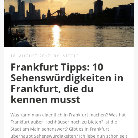
18. AUGUST 2017
BY
NICOLE
Frankfurt Tipps: 10
Sehenswürdigkeiten in
Frankfurt, die du
kennen musst
Was kann man eigentlich in Frankfurt machen? Was hat
Frankfurt außer Hochhäuser noch zu bieten? Ist die
Stadt am Main sehenswert? Gibt es in Frankfurt
überhaupt Sehenswürdigkeiten? Ich lebe nun schon seit