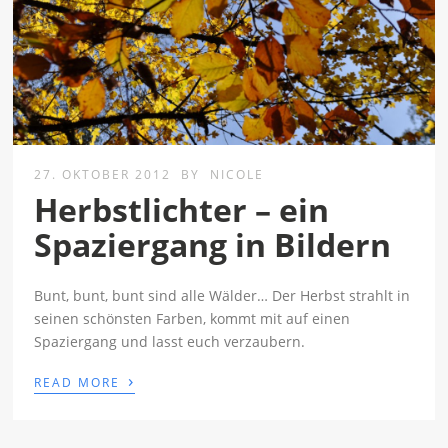
27. OKTOBER 2012
BY
NICOLE
Herbstlichter – ein
Spaziergang in Bildern
Bunt, bunt, bunt sind alle Wälder… Der Herbst strahlt in
seinen schönsten Farben, kommt mit auf einen
Spaziergang und lasst euch verzaubern.
›
READ MORE