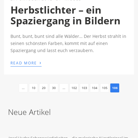
Herbstlichter – ein
Spaziergang in Bildern
Bunt, bunt, bunt sind alle Wälder… Der Herbst strahlt in
seinen schönsten Farben, kommt mit auf einen
Spaziergang und lasst euch verzaubern.
›
READ MORE
...
10
20
30
...
102
103
104
105
106
Neue Artikel
Insel Hydra Sehenswürdigkeiten – die malerische Künstlerinsel im