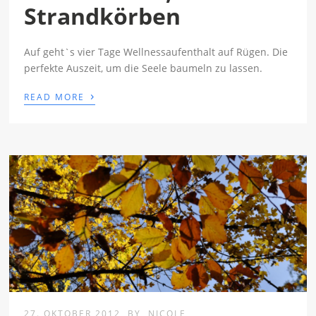
Strandkörben
Auf geht`s vier Tage Wellnessaufenthalt auf Rügen. Die
perfekte Auszeit, um die Seele baumeln zu lassen.
›
READ MORE
27. OKTOBER 2012
BY
NICOLE