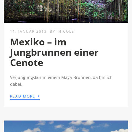
11. JANUAR 2013
BY
NICOLE
Mexiko – im
Jungbrunnen einer
Cenote
Verjüngungskur in einem Maya-Brunnen, da bin ich
dabei.
›
READ MORE