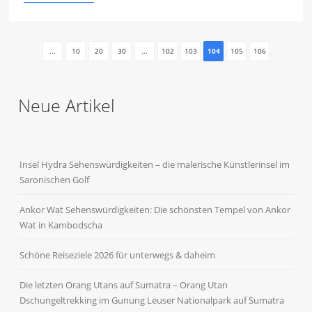
...
10
20
30
...
102
103
104
105
106
Neue Artikel
Insel Hydra Sehenswürdigkeiten – die malerische Künstlerinsel im
Saronischen Golf
Ankor Wat Sehenswürdigkeiten: Die schönsten Tempel von Ankor
Wat in Kambodscha
Schöne Reiseziele 2026 für unterwegs & daheim
Die letzten Orang Utans auf Sumatra – Orang Utan
Dschungeltrekking im Gunung Leuser Nationalpark auf Sumatra