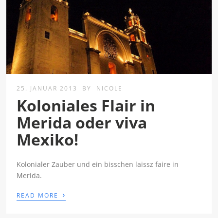
25. JANUAR 2013
BY
NICOLE
Koloniales Flair in
Merida oder viva
Mexiko!
Kolonialer Zauber und ein bisschen laissz faire in
Merida.
›
READ MORE