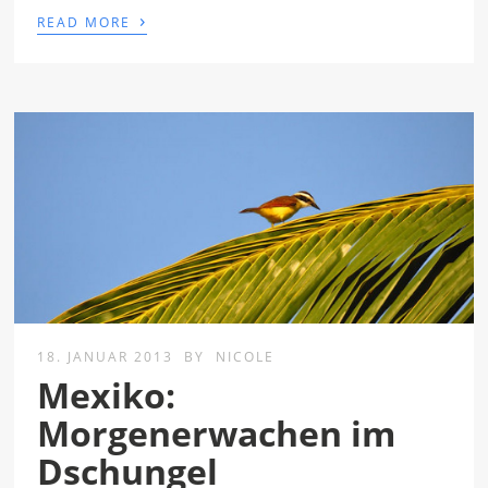
›
READ MORE
18. JANUAR 2013
BY
NICOLE
Mexiko:
Morgenerwachen im
Dschungel