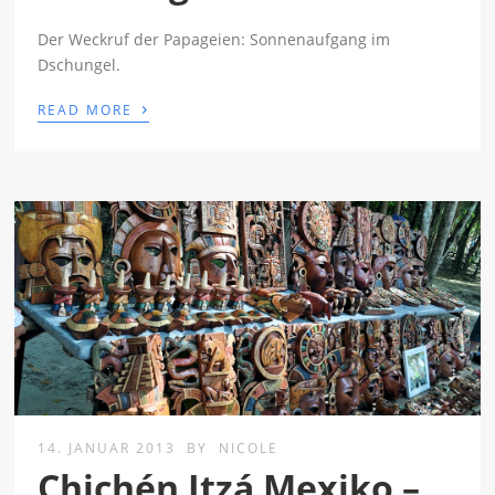
Der Weckruf der Papageien: Sonnenaufgang im
Dschungel.
›
READ MORE
14. JANUAR 2013
BY
NICOLE
Chichén Itzá Mexiko –