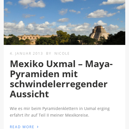
4. JANUAR 2013
BY
NICOLE
Mexiko Uxmal – Maya-
Pyramiden mit
schwindelerregender
Aussicht
Wie es mir beim Pyramidenklettern in Uxmal erging
erfahrt ihr auf Teil II meiner Mexikoreise.
›
READ MORE