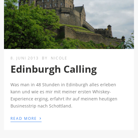
8. JUNI 2013
BY
NICOLE
Edinburgh Calling
Was man in 48 Stunden in Edinburgh alles erleben
kann und wie es mir mit meiner ersten Whiskey-
Experience erging, erfahrt ihr auf meinem heutigen
Businesstrip nach Schottland.
›
READ MORE