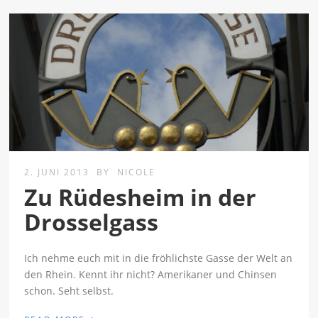
2. JUNI 2013
BY
NICOLE
Zu Rüdesheim in der
Drosselgass
Ich nehme euch mit in die fröhlichste Gasse der Welt an
den Rhein. Kennt ihr nicht? Amerikaner und Chinsen
schon. Seht selbst.