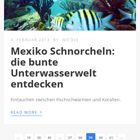
3. FEBRUAR 2013
BY
NICOLE
Mexiko Schnorcheln:
die bunte
Unterwasserwelt
entdecken
Eintauchen zwischen Fischschwärmen und Korallen.
›
READ MORE
...
10
20
30
...
57
58
59
60
61
...