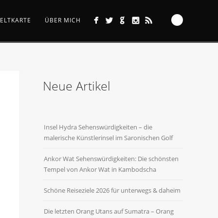
ELTKARTE
ÜBER MICH
Neue Artikel
Insel Hydra Sehenswürdigkeiten – die
malerische Künstlerinsel im Saronischen Golf
Ankor Wat Sehenswürdigkeiten: Die schönsten
Tempel von Ankor Wat in Kambodscha
Schöne Reiseziele 2026 für unterwegs & daheim
Die letzten Orang Utans auf Sumatra – Orang