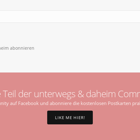
aheim abonnieren
 Teil der unterwegs & daheim Comm
ty auf Facebook und abonniere die kostenlosen Postkarten prak
LIKE ME HIER!