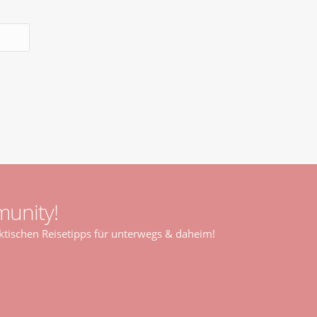
unity!
tischen Reisetipps für unterwegs & daheim!