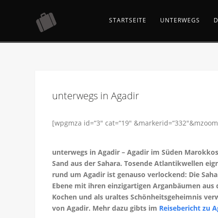
STARTSEITE
UNTERWEGS
D
unterwegs in Agadir
[wpgmza id=“3″ cat=“19″ &markerid=“332″&mzoom
unterwegs in Agadir – Agadir im Süden Marokkos
Sand aus der Sahara. Tosende Atlantikwellen eig
rund um Agadir ist genauso verlockend: Die Sahar
Ebene mit ihren einzigartigen Arganbäumen aus 
Kochen und als uraltes Schönheitsgeheimnis verw
von Agadir. Mehr dazu gibts im
Reisebericht zu A