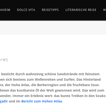
AHEIM
DOLCE VITA
REISETIPPS
LITERARISCHE REISE
W
=“4″]
 besticht durch wahnsinng schöne Sandstrände mit feinstem
nen sich bestens zum Wellenreiten und Surfen. Das Hinterland
a, der Hohe Atlas, die Berberregion und die fruchtbare Sous-
denen das kostbarste Öl der Welt gewonnen wird. Das wird zum
endet. Immer ein Erlebnis wert: das bunte Treiben in den Souks
gadir
und im
Bericht zum Hohen Atlas
.