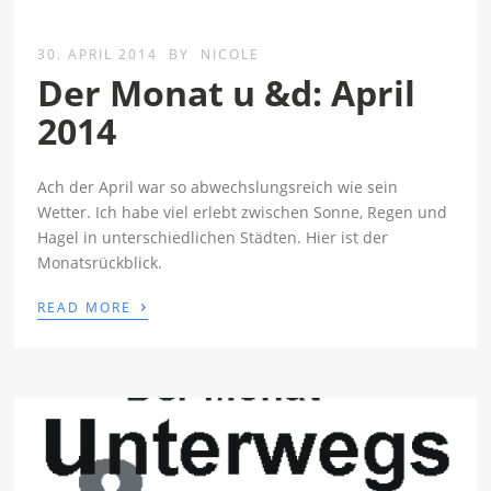
30. APRIL 2014
BY
NICOLE
Der Monat u &d: April
2014
Ach der April war so abwechslungsreich wie sein
Wetter. Ich habe viel erlebt zwischen Sonne, Regen und
Hagel in unterschiedlichen Städten. Hier ist der
Monatsrückblick.
›
READ MORE