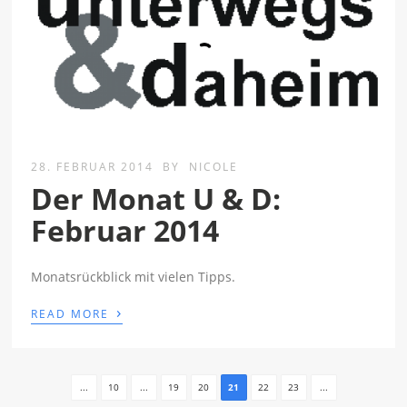
28. FEBRUAR 2014
BY
NICOLE
Der Monat U & D:
Februar 2014
Monatsrückblick mit vielen Tipps.
›
READ MORE
...
10
...
19
20
21
22
23
...