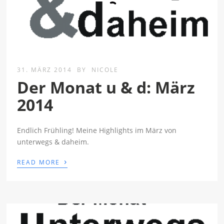
31. MÄRZ 2014
BY
NICOLE
Der Monat u & d: März
2014
Endlich Frühling! Meine Highlights im März von
unterwegs & daheim.
›
READ MORE