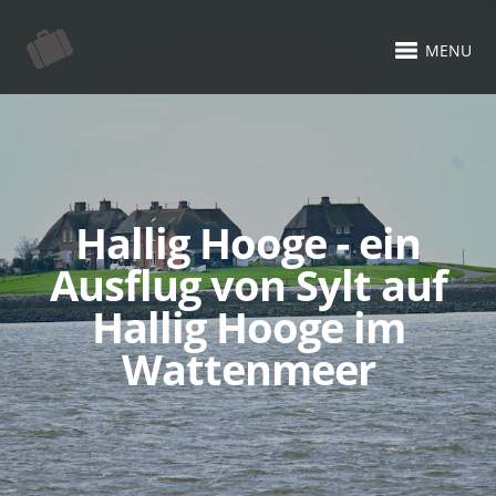
MENU
Hallig Hooge - ein
Ausflug von Sylt auf
Hallig Hooge im
Wattenmeer