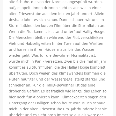
alte Schuhe, die von der Nordsee angespühlt wurden,
aufgestapelt. Innen drinnen sieht es aus wie in einer
alten Friesenstube aus dem letzten Jahrhundert. Allein
deshalb lohnt es sich schon. Dann schauen wir uns im
Sturmflutkino den kurzen Film über die Sturmfluten an.
Wenn die Flut kommt, ist „Land unter“ auf Hallig Hooge.
Die Menschen bleiben während der Flut, verschließen
Vieh und Habseligkeiten hinter Toren auf den Warften
und harren in ihren Häusern aus, bis das Wasser
wieder geht. Was für die Bewohner Normalität ist,
würde mich in Panik versetzen. Zwei bis dreimal im Jahr
kommt es zu Sturmfluten, die die Hallig Hooge komplett
überfluten. Doch wegen des Klimawandels kommen die
Fluten häufiger und der Wasserpegel steigt stärker und
schneller an. Für die Hallig-Bewohner ist das eine
drohende Gefahr. Es ist fraglich wie lange, das Leben so
hier noch funktionieren kann. Klimaexperten sagen den
Untergang der Halligen schon heute voraus. Ich schaue
mich in der alten Friesenstube um. Jahrhunderte hat sie
überlebt und es sieht noch immer so aus als wäre der