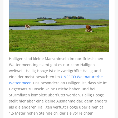
Halligen sind kleine Marschinseln im nordfriesischen
Wattenmeer. Ingesamt gibt es nur zehn Halligen
weltweit. Hallig Hooge ist die zweitgrößte Hallig und
eine der meist besuchten im
UNESCO Weltnaturerbe
Wattenmeer
. Das besondere an Halligen ist, dass sie im
Gegensatz zu Inseln keine Deiche haben und bei
Sturmfluten komplett überflutet werden. Hallig Hooge
stellt hier aber eine kleine Ausnahme dar, denn anders
als die anderen Halligen verfügt Hooge über einen ca.
1,5 Meter hohen Steindeich, der sie vor leichten