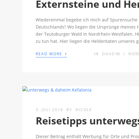
Externsteine und H
Wiedereinmal begebe ich mich auf Spurensuche m
Deutschlands? Wo liegen die Ursprünge meines He
der Teutoburger Wald in Nordrhein-Westfalen. Hie
zu tun hat. Hier liegen die Heldentaten unseres 
›
READ MORE
IN
DAHEIM
/
NOR
3. JULI 2018
BY
NICOLE
Reisetipps unterwegs
Dieser Beitrag enthält Werbung für Orte und Pr