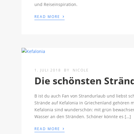
und Reiseinspiration.
›
READ MORE
1. JULI 2018
BY
NICOLE
Die schönsten Stränd
B ist du auch Fan von Strandurlaub und liebst sc
Strände auf Kefalonia in Griechenland gehören m
Kefalonia sind wunderschön: mit grün bewachse
Wasser an den Stränden. Schöner könnte es […]
›
READ MORE