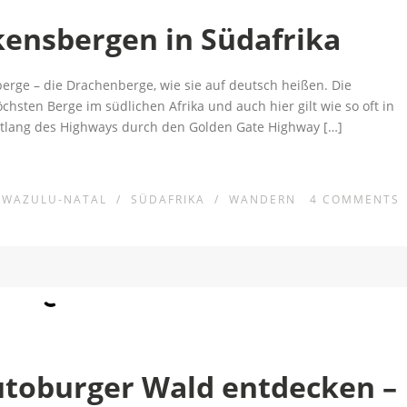
ensbergen in Südafrika
berge – die Drachenberge, wie sie auf deutsch heißen. Die
hsten Berge im südlichen Afrika und auch hier gilt wie so oft in
 entlang des Highways durch den Golden Gate Highway […]
KWAZULU-NATAL
/
SÜDAFRIKA
/
WANDERN
4
COMMENTS
eutoburger Wald entdecken –