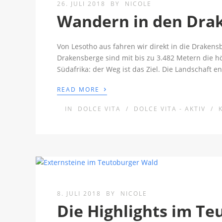
26. JULI 2018
BY
NICOLE
Wandern in den Drak
Von Lesotho aus fahren wir direkt in die Drakens
Drakensberge sind mit bis zu 3.482 Metern die höc
Südafrika: der Weg ist das Ziel. Die Landschaft
›
READ MORE
IN
DOLCE VITA
/
DOLCE VITA - AKTIV
/
8. JULI 2018
BY
NICOLE
Die Highlights im T