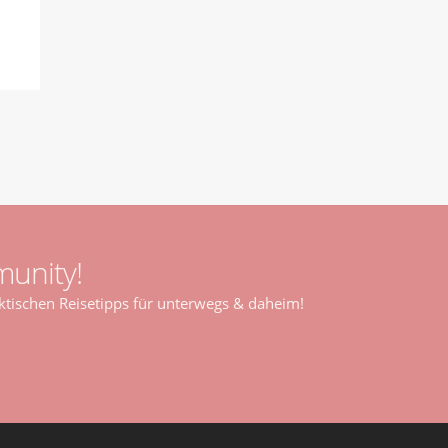
unity!
tischen Reisetipps für unterwegs & daheim!