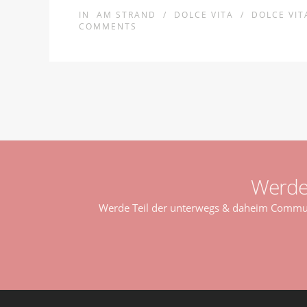
IN
AM STRAND
/
DOLCE VITA
/
DOLCE VIT
COMMENTS
Werde
Werde Teil der unterwegs & daheim Communi