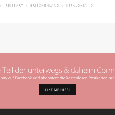
A - REISEART
/
GRIECHENLAND
/
KEFALONIA
0
 Teil der unterwegs & daheim Comm
ty auf Facebook und abonniere die kostenlosen Postkarten prak
LIKE ME HIER!