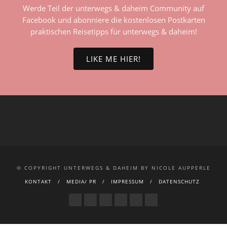
Werde Teil der unterwegs & daheim Community auf
Facebook und abonniere die kostenlosen Postkarten
praktischen Reisetipps für unterwegs & daheim!
LIKE ME HIER!
© COPYRIGHT UNTERWEGS & DAHEIM BY NICOLE AUPPERLE
KONTAKT
MEDIA/ PR
IMPRESSUM
DATENSCHUTZ