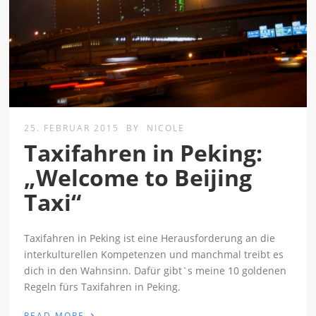
25. FEBRUAR 2015
BY
NICOLE
Taxifahren in Peking:
„Welcome to Beijing
Taxi“
Taxifahren in Peking ist eine Herausforderung an die
interkulturellen Kompetenzen und manchmal treibt es
dich in den Wahnsinn. Dafür gibt`s meine 10 goldenen
Regeln fürs Taxifahren in Peking.
›
READ MORE