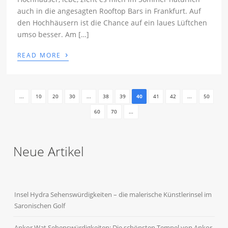
auch in die angesagten Rooftop Bars in Frankfurt. Auf
den Hochhäusern ist die Chance auf ein laues Lüftchen
umso besser. Am […]
›
READ MORE
...
10
20
30
...
38
39
40
41
42
...
50
60
70
...
Neue Artikel
Insel Hydra Sehenswürdigkeiten – die malerische Künstlerinsel im
Saronischen Golf
Ankor Wat Sehenswürdigkeiten: Die schönsten Tempel von Ankor