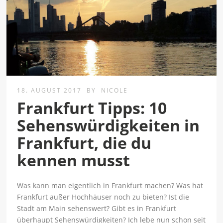
18. AUGUST 2017
BY
NICOLE
Frankfurt Tipps: 10
Sehenswürdigkeiten in
Frankfurt, die du
kennen musst
Was kann man eigentlich in Frankfurt machen? Was hat
Frankfurt außer Hochhäuser noch zu bieten? Ist die
Stadt am Main sehenswert? Gibt es in Frankfurt
überhaupt Sehenswürdigkeiten? Ich lebe nun schon seit