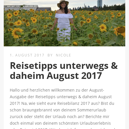
1. AUGUST 2017
BY
NICOLE
Reisetipps unterwegs &
daheim August 2017
Hallo und herzlichen willkommen zu der August-
Ausgabe der Reisetipps unterwegs & daheim August
2017! Na, wie sieht eure Reisebilanz 2017 aus? Bist du
schon braungebrannt von deinem Sommerurlaub
zurück oder steht der Urlaub noch an? Berichte mir
doch einmal von deinem schönsten Urlaubserlebnis