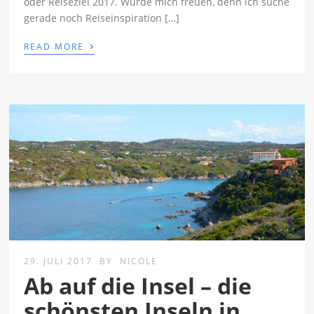
oder Reiseziel 2017. Würde mich freuen, denn ich suche
gerade noch Reiseinspiration […]
›
READ MORE
29. JULI 2017
BY
NICOLE
Ab auf die Insel – die
schönsten Inseln in