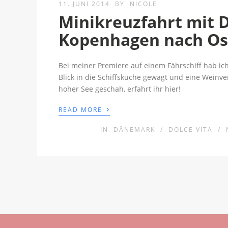
11. JUNI 2014
BY
NICOLE
Minikreuzfahrt mit 
Kopenhagen nach Os
Bei meiner Premiere auf einem Fährschiff hab ic
Blick in die Schiffsküche gewagt und eine Weinv
hoher See geschah, erfahrt ihr hier!
›
READ MORE
IN
DÄNEMARK
/
DOLCE VITA
/