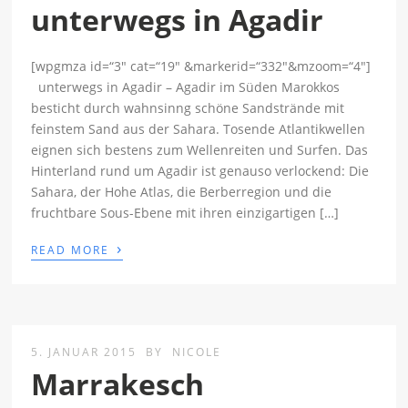
unterwegs in Agadir
[wpgmza id=“3″ cat=“19″ &markerid=“332″&mzoom=“4″]
unterwegs in Agadir – Agadir im Süden Marokkos
besticht durch wahnsinng schöne Sandstrände mit
feinstem Sand aus der Sahara. Tosende Atlantikwellen
eignen sich bestens zum Wellenreiten und Surfen. Das
Hinterland rund um Agadir ist genauso verlockend: Die
Sahara, der Hohe Atlas, die Berberregion und die
fruchtbare Sous-Ebene mit ihren einzigartigen […]
›
READ MORE
5. JANUAR 2015
BY
NICOLE
Marrakesch