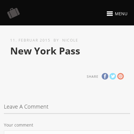
MENU
11. FEBRUAR 2015
BY
NICOLE
New York Pass
SHARE
Leave A Comment
Your comment