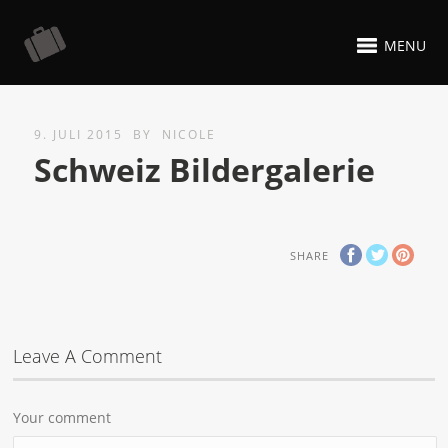
MENU
9. JULI 2015
BY
NICOLE
Schweiz Bildergalerie
SHARE
Leave A Comment
Your comment