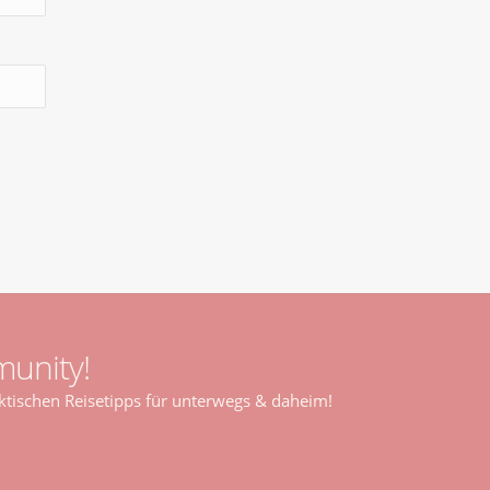
unity!
tischen Reisetipps für unterwegs & daheim!