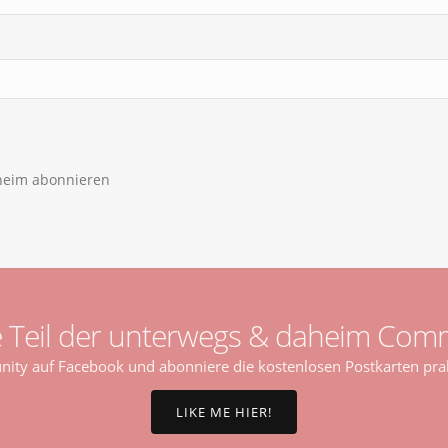
aheim abonnieren
 Teil der unterwegs & daheim Comm
ty auf Facebook und abonniere die kostenlosen Postkarten prak
LIKE ME HIER!