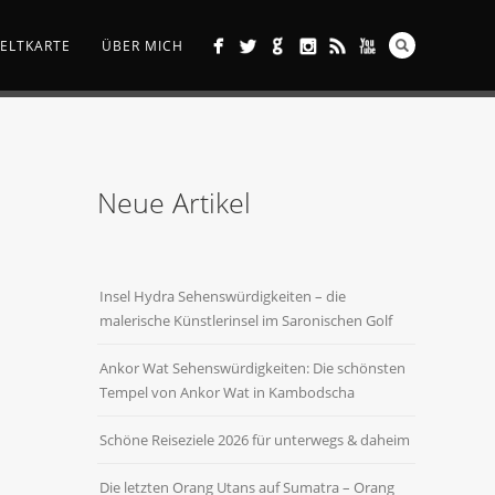
ELTKARTE
ÜBER MICH
Neue Artikel
Insel Hydra Sehenswürdigkeiten – die
malerische Künstlerinsel im Saronischen Golf
Ankor Wat Sehenswürdigkeiten: Die schönsten
Tempel von Ankor Wat in Kambodscha
Schöne Reiseziele 2026 für unterwegs & daheim
Die letzten Orang Utans auf Sumatra – Orang