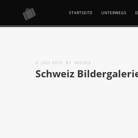
STARTSEITE
UNTERWEGS
D
9. JULI 2015
BY
NICOLE
Schweiz Bildergaleri