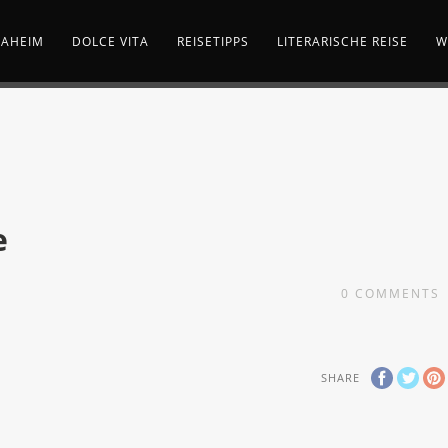
AHEIM
DOLCE VITA
REISETIPPS
LITERARISCHE REISE
W
e
0
COMMENTS
SHARE