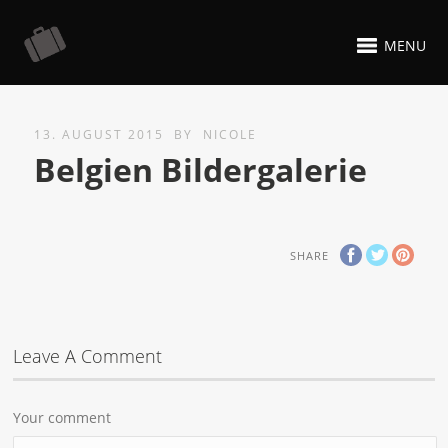
MENU
13. AUGUST 2015
BY
NICOLE
Belgien Bildergalerie
SHARE
Leave A Comment
Your comment